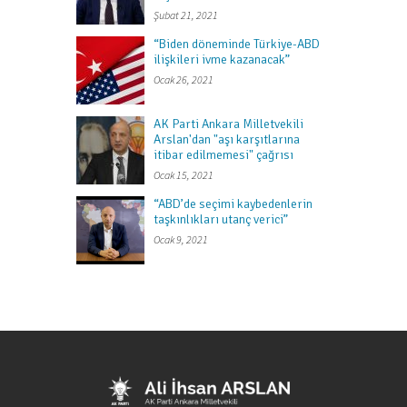
Şubat 21, 2021
“Biden döneminde Türkiye-ABD
ilişkileri ivme kazanacak”
Ocak 26, 2021
AK Parti Ankara Milletvekili
Arslan'dan "aşı karşıtlarına
itibar edilmemesi" çağrısı
Ocak 15, 2021
“ABD’de seçimi kaybedenlerin
taşkınlıkları utanç verici”
Ocak 9, 2021