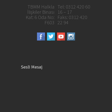
TBMM Halkla
Tel: 0312 420 60
İlişkiler Binası
16 – 17
Kat: 6 Oda No:
Faks: 0312 420
F603
22 94
Sesli Mesaj