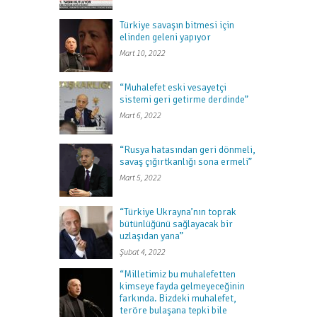
Türkiye savaşın bitmesi için
elinden geleni yapıyor
Mart 10, 2022
“Muhalefet eski vesayetçi
sistemi geri getirme derdinde”
Mart 6, 2022
“Rusya hatasından geri dönmeli,
savaş çığırtkanlığı sona ermeli”
Mart 5, 2022
“Türkiye Ukrayna’nın toprak
bütünlüğünü sağlayacak bir
uzlaşıdan yana”
Şubat 4, 2022
“Milletimiz bu muhalefetten
kimseye fayda gelmeyeceğinin
farkında. Bizdeki muhalefet,
teröre bulaşana tepki bile