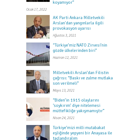
koyamıyor”
Ocak 17, 2022
AK Parti Ankara Milletvekili
Arslan'dan yangınlarla ilgili
provokasyon uyarısı
Ağustos 3, 2021
“Türkiye’miz NATO Zirvesi’nin
gözde ülkelerinden biri”
Haziran 12, 2021
Milletvekili Arslan’dan Filistin
çağrısı: “Baskı ve zulme mutlaka
son verilmeli”
Mayıs 13, 2021
“Biden’in 1915 olaylarını
‘soykırım’ diye nitelemesi
müttefikliğe yakışmamıştır”
Nisan 24, 2021
Türkiye’mizi milli mutabakat
eşliğinde yepyeni bir Anayasa ile
taçlandıralım