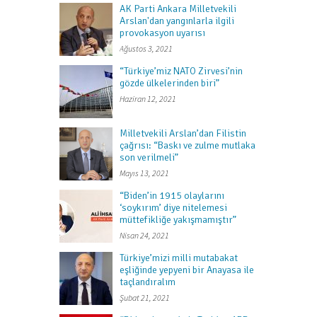
AK Parti Ankara Milletvekili
Arslan'dan yangınlarla ilgili
provokasyon uyarısı
Ağustos 3, 2021
“Türkiye’miz NATO Zirvesi’nin
gözde ülkelerinden biri”
Haziran 12, 2021
Milletvekili Arslan’dan Filistin
çağrısı: “Baskı ve zulme mutlaka
son verilmeli”
Mayıs 13, 2021
“Biden’in 1915 olaylarını
‘soykırım’ diye nitelemesi
müttefikliğe yakışmamıştır”
Nisan 24, 2021
Türkiye’mizi milli mutabakat
eşliğinde yepyeni bir Anayasa ile
taçlandıralım
Şubat 21, 2021