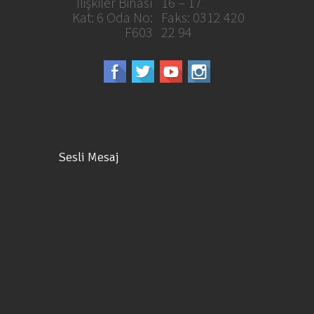
İlişkiler Binası
16 – 17
Kat: 6 Oda No:
Faks: 0312 420
F603
22 94
Sesli Mesaj