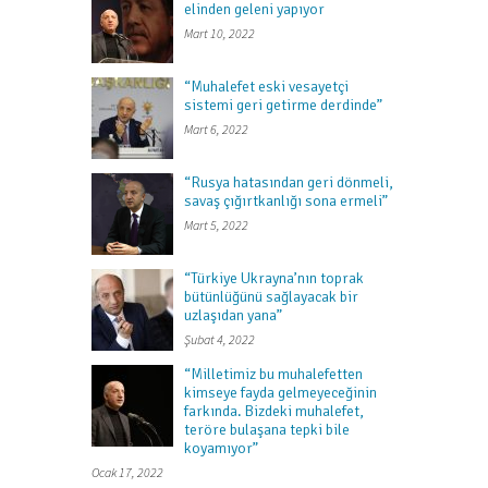
elinden geleni yapıyor
Mart 10, 2022
“Muhalefet eski vesayetçi
sistemi geri getirme derdinde”
Mart 6, 2022
“Rusya hatasından geri dönmeli,
savaş çığırtkanlığı sona ermeli”
Mart 5, 2022
“Türkiye Ukrayna’nın toprak
bütünlüğünü sağlayacak bir
uzlaşıdan yana”
Şubat 4, 2022
“Milletimiz bu muhalefetten
kimseye fayda gelmeyeceğinin
farkında. Bizdeki muhalefet,
teröre bulaşana tepki bile
koyamıyor”
Ocak 17, 2022