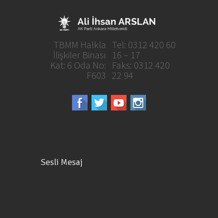
TBMM Halkla
Tel: 0312 420 60
İlişkiler Binası
16 – 17
Kat: 6 Oda No:
Faks: 0312 420
F603
22 94
Sesli Mesaj