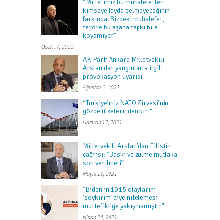
“Milletimiz bu muhalefetten
kimseye fayda gelmeyeceğinin
farkında. Bizdeki muhalefet,
teröre bulaşana tepki bile
koyamıyor”
Ocak 17, 2022
AK Parti Ankara Milletvekili
Arslan'dan yangınlarla ilgili
provokasyon uyarısı
Ağustos 3, 2021
“Türkiye’miz NATO Zirvesi’nin
gözde ülkelerinden biri”
Haziran 12, 2021
Milletvekili Arslan’dan Filistin
çağrısı: “Baskı ve zulme mutlaka
son verilmeli”
Mayıs 13, 2021
“Biden’in 1915 olaylarını
‘soykırım’ diye nitelemesi
müttefikliğe yakışmamıştır”
Nisan 24, 2021