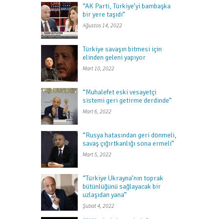
“AK Parti, Türkiye’yi bambaşka
bir yere taşıdı”
Ağustos 14, 2022
Türkiye savaşın bitmesi için
elinden geleni yapıyor
Mart 10, 2022
“Muhalefet eski vesayetçi
sistemi geri getirme derdinde”
Mart 6, 2022
“Rusya hatasından geri dönmeli,
savaş çığırtkanlığı sona ermeli”
Mart 5, 2022
“Türkiye Ukrayna’nın toprak
bütünlüğünü sağlayacak bir
uzlaşıdan yana”
Şubat 4, 2022