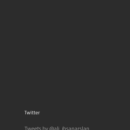
Twitter
Tweets by @ali_ihsanarslan