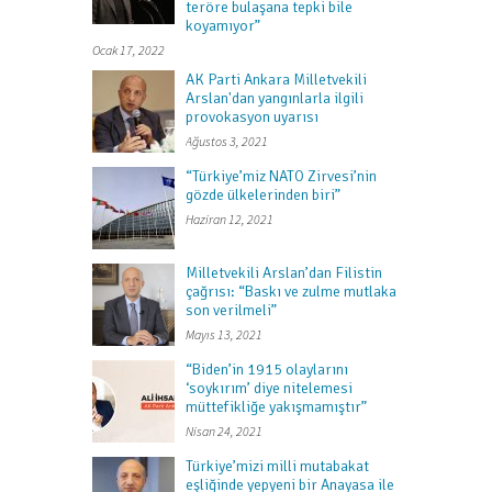
teröre bulaşana tepki bile
koyamıyor”
Ocak 17, 2022
AK Parti Ankara Milletvekili
Arslan'dan yangınlarla ilgili
provokasyon uyarısı
Ağustos 3, 2021
“Türkiye’miz NATO Zirvesi’nin
gözde ülkelerinden biri”
Haziran 12, 2021
Milletvekili Arslan’dan Filistin
çağrısı: “Baskı ve zulme mutlaka
son verilmeli”
Mayıs 13, 2021
“Biden’in 1915 olaylarını
‘soykırım’ diye nitelemesi
müttefikliğe yakışmamıştır”
Nisan 24, 2021
Türkiye’mizi milli mutabakat
eşliğinde yepyeni bir Anayasa ile