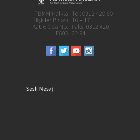
TBMM Halkla
Tel: 0312 420 60
İlişkiler Binası
16 – 17
Kat: 6 Oda No:
Faks: 0312 420
F603
22 94
Sesli Mesaj