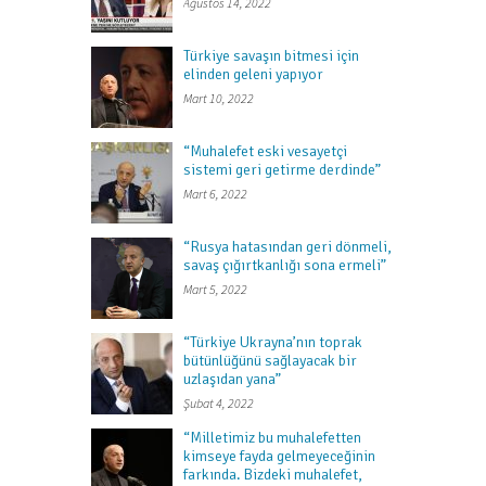
Ağustos 14, 2022
Türkiye savaşın bitmesi için
elinden geleni yapıyor
Mart 10, 2022
“Muhalefet eski vesayetçi
sistemi geri getirme derdinde”
Mart 6, 2022
“Rusya hatasından geri dönmeli,
savaş çığırtkanlığı sona ermeli”
Mart 5, 2022
“Türkiye Ukrayna’nın toprak
bütünlüğünü sağlayacak bir
uzlaşıdan yana”
Şubat 4, 2022
“Milletimiz bu muhalefetten
kimseye fayda gelmeyeceğinin
farkında. Bizdeki muhalefet,