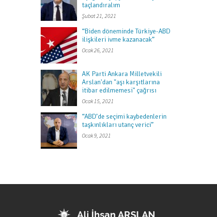
taçlandıralım
Şubat 21, 2021
“Biden döneminde Türkiye-ABD
ilişkileri ivme kazanacak”
Ocak 26, 2021
AK Parti Ankara Milletvekili
Arslan'dan "aşı karşıtlarına
itibar edilmemesi" çağrısı
Ocak 15, 2021
“ABD’de seçimi kaybedenlerin
taşkınlıkları utanç verici”
Ocak 9, 2021