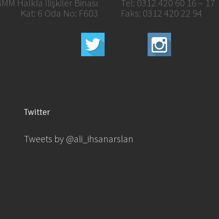
MM Halkla İlişkiler Binası
Tel: 0312 420 60 16 – 17
Kat: 6 Oda No: F603
Faks: 0312 420 22 94
Twitter
Tweets by @ali_ihsanarslan