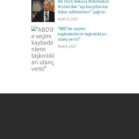
AK Parti Ankara Milletvekili
Arslan'dan "aşı karşıtlarına
itibar edilmemesi" çağrısı
Ocak 15, 2021
“ABD’de seçimi
kaybedenlerin taşkınlıkları
utanç verici”
Ocak 9, 2021