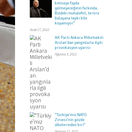
kimseye fayda
gelmeyeceğinin farkında.
Bizdeki muhalefet, teröre
bulaşana tepki bile
koyamıyor”
Ocak 17, 2022
AK Parti Ankara Milletvekili
Arslan'dan yangınlarla ilgili
provokasyon uyarısı
Ağustos 3, 2021
“Türkiye’miz NATO
Zirvesi’nin gözde
ülkelerinden biri”
Haziran 12, 2021