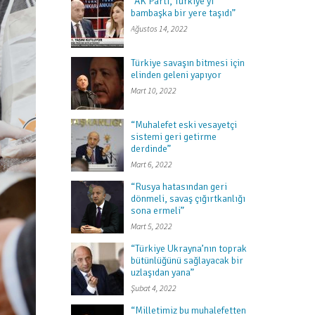
“AK Parti, Türkiye’yi
bambaşka bir yere taşıdı”
Ağustos 14, 2022
Türkiye savaşın bitmesi için
elinden geleni yapıyor
Mart 10, 2022
“Muhalefet eski vesayetçi
sistemi geri getirme
derdinde”
Mart 6, 2022
“Rusya hatasından geri
dönmeli, savaş çığırtkanlığı
sona ermeli”
Mart 5, 2022
“Türkiye Ukrayna’nın toprak
bütünlüğünü sağlayacak bir
uzlaşıdan yana”
Şubat 4, 2022
“Milletimiz bu muhalefetten