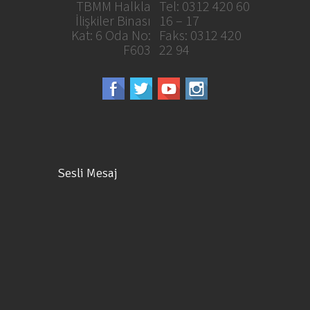
TBMM Halkla
Tel: 0312 420 60
İlişkiler Binası
16 – 17
Kat: 6 Oda No:
Faks: 0312 420
F603
22 94
Sesli Mesaj