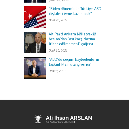
“Biden döneminde Türkiye-ABD
ilişkileri ivme kazanacak”
Ocak 26, 2021
AK Parti Ankara Milletvekili
Arslan'dan "aşı karşıtlarına
itibar edilmemesi" çağrısı
Ocak 15, 2021
“ABD’de seçimi kaybedenlerin
taşkınlıkları utanç verici”
Ocak 9, 2021