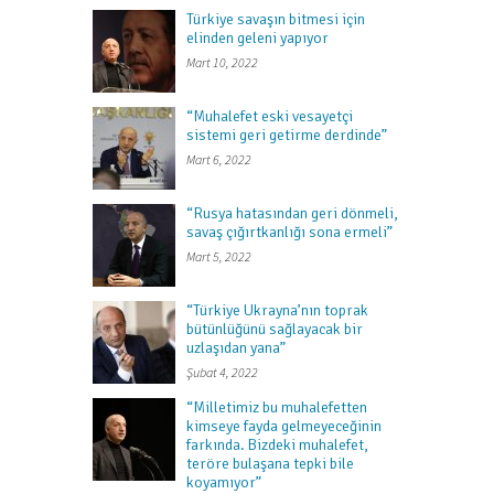
Türkiye savaşın bitmesi için
elinden geleni yapıyor
Mart 10, 2022
“Muhalefet eski vesayetçi
sistemi geri getirme derdinde”
Mart 6, 2022
“Rusya hatasından geri dönmeli,
savaş çığırtkanlığı sona ermeli”
Mart 5, 2022
“Türkiye Ukrayna’nın toprak
bütünlüğünü sağlayacak bir
uzlaşıdan yana”
Şubat 4, 2022
“Milletimiz bu muhalefetten
kimseye fayda gelmeyeceğinin
farkında. Bizdeki muhalefet,
teröre bulaşana tepki bile
koyamıyor”