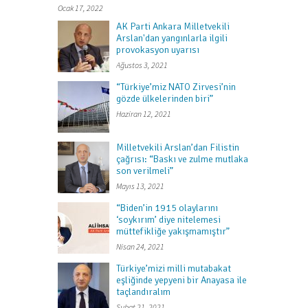
Ocak 17, 2022
AK Parti Ankara Milletvekili
Arslan'dan yangınlarla ilgili
provokasyon uyarısı
Ağustos 3, 2021
“Türkiye’miz NATO Zirvesi’nin
gözde ülkelerinden biri”
Haziran 12, 2021
Milletvekili Arslan’dan Filistin
çağrısı: “Baskı ve zulme mutlaka
son verilmeli”
Mayıs 13, 2021
“Biden’in 1915 olaylarını
‘soykırım’ diye nitelemesi
müttefikliğe yakışmamıştır”
Nisan 24, 2021
Türkiye’mizi milli mutabakat
eşliğinde yepyeni bir Anayasa ile
taçlandıralım
Şubat 21, 2021