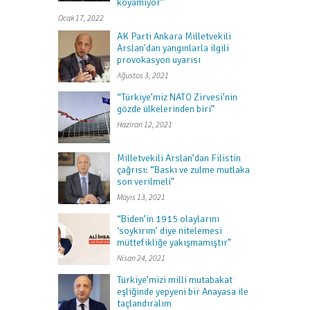
koyamıyor”
Ocak 17, 2022
AK Parti Ankara Milletvekili
Arslan'dan yangınlarla ilgili
provokasyon uyarısı
Ağustos 3, 2021
“Türkiye’miz NATO Zirvesi’nin
gözde ülkelerinden biri”
Haziran 12, 2021
Milletvekili Arslan’dan Filistin
çağrısı: “Baskı ve zulme mutlaka
son verilmeli”
Mayıs 13, 2021
“Biden’in 1915 olaylarını
‘soykırım’ diye nitelemesi
müttefikliğe yakışmamıştır”
Nisan 24, 2021
Türkiye’mizi milli mutabakat
eşliğinde yepyeni bir Anayasa ile
taçlandıralım