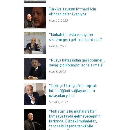
Türkiye savaşın bitmesi için
elinden geleni yapıyor
Mart 10, 2022
“Muhalefet eski vesayetçi
sistemi geri getirme derdinde”
Mart 6, 2022
“Rusya hatasından geri dönmeli,
savaş çığırtkanlığı sona ermeli”
Mart 5, 2022
“Türkiye Ukrayna’nın toprak
bütünlüğünü sağlayacak bir
uzlaşıdan yana”
Şubat 4, 2022
“Milletimiz bu muhalefetten
kimseye fayda gelmeyeceğinin
farkında. Bizdeki muhalefet,
teröre bulaşana tepki bile