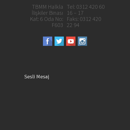
TBMM Halkla
Tel: 0312 420 60
İlişkiler Binası
16 – 17
Kat: 6 Oda No:
Faks: 0312 420
F603
22 94
Sesli Mesaj