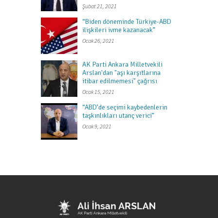
Şubat 21, 2021
“Biden döneminde Türkiye-ABD
ilişkileri ivme kazanacak”
Ocak 26, 2021
AK Parti Ankara Milletvekili
Arslan'dan "aşı karşıtlarına
itibar edilmemesi" çağrısı
Ocak 15, 2021
“ABD’de seçimi kaybedenlerin
taşkınlıkları utanç verici”
Ocak 9, 2021