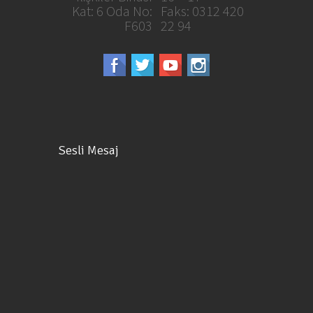
Kat: 6 Oda No:
Faks: 0312 420
F603
22 94
Sesli Mesaj