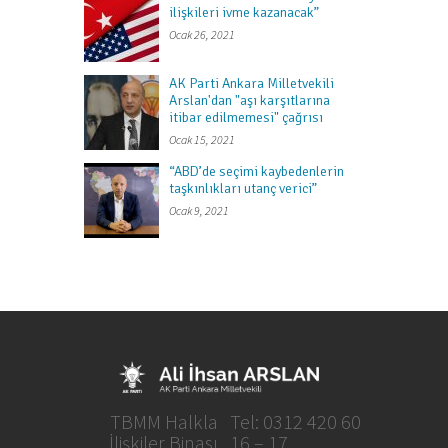
ilişkileri ivme kazanacak”
Ocak 26, 2021
AK Parti Ankara Milletvekili
Arslan'dan "aşı karşıtlarına
itibar edilmemesi" çağrısı
Ocak 15, 2021
“ABD’de seçimi kaybedenlerin
taşkınlıkları utanç verici”
Ocak 9, 2021
TBMM Halkla
Tel: 0312 420 60
İlişkiler Binası
16 – 17