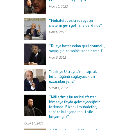
Mart 10, 2022
“Muhalefet eski vesayetçi
sistemi geri getirme derdinde”
Mart 6, 2022
“Rusya hatasından geri dönmeli,
savaş çığırtkanlığı sona ermeli”
Mart 5, 2022
“Türkiye Ukrayna’nın toprak
bütünlüğünü sağlayacak bir
uzlaşıdan yana”
Şubat 4, 2022
“Milletimiz bu muhalefetten
kimseye fayda gelmeyeceğinin
farkında. Bizdeki muhalefet,
teröre bulaşana tepki bile
koyamıyor”
Ocak 17, 2022