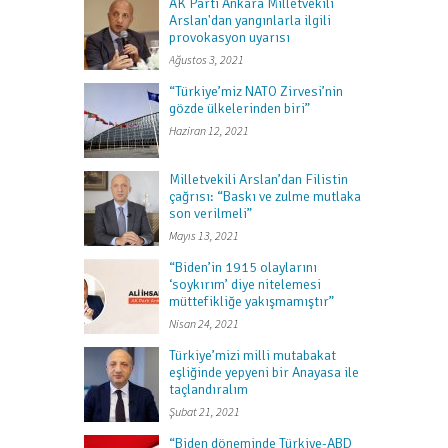
AK Parti Ankara Milletvekili
Arslan'dan yangınlarla ilgili
provokasyon uyarısı
Ağustos 3, 2021
“Türkiye’miz NATO Zirvesi’nin
gözde ülkelerinden biri”
Haziran 12, 2021
Milletvekili Arslan’dan Filistin
çağrısı: “Baskı ve zulme mutlaka
son verilmeli”
Mayıs 13, 2021
“Biden’in 1915 olaylarını
‘soykırım’ diye nitelemesi
müttefikliğe yakışmamıştır”
Nisan 24, 2021
Türkiye’mizi milli mutabakat
eşliğinde yepyeni bir Anayasa ile
taçlandıralım
Şubat 21, 2021
“Biden döneminde Türkiye-ABD