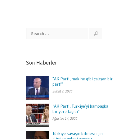
Son Haberler
"AK Parti, makine gibi çalışan bir
parti”
Şubat 2, 2026
“AK Parti, Türkiye’yi bambaşka
bir yere taşıdı”
Ağustos 14, 2022
Türkiye savaşın bitmesi için
elinden geleni yapıyor