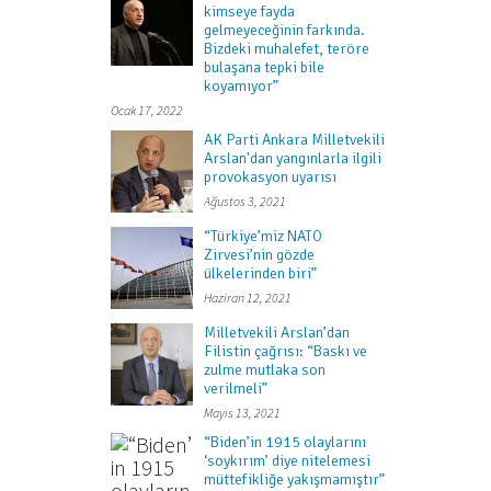
kimseye fayda
gelmeyeceğinin farkında.
Bizdeki muhalefet, teröre
bulaşana tepki bile
koyamıyor”
Ocak 17, 2022
AK Parti Ankara Milletvekili
Arslan'dan yangınlarla ilgili
provokasyon uyarısı
Ağustos 3, 2021
“Türkiye’miz NATO
Zirvesi’nin gözde
ülkelerinden biri”
Haziran 12, 2021
Milletvekili Arslan’dan
Filistin çağrısı: “Baskı ve
zulme mutlaka son
verilmeli”
Mayıs 13, 2021
“Biden’in 1915 olaylarını
‘soykırım’ diye nitelemesi
müttefikliğe yakışmamıştır”