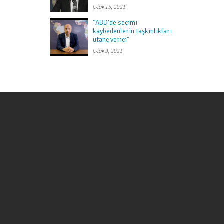
Ocak 15, 2021
“ABD’de seçimi
kaybedenlerin taşkınlıkları
utanç verici”
Ocak 9, 2021