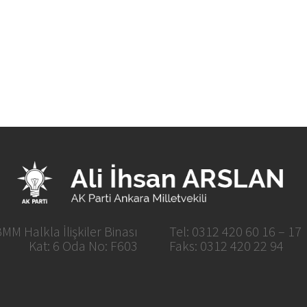
MM Halkla İlişkiler Binası
Tel: 0312 420 60 16 – 17
Kat: 6 Oda No: F603
Faks: 0312 420 22 94