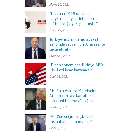
Mayıs 13, 2021
“Biden’in 1915 olaylarını
‘soykırım’ diye nitelemesi
müttefikliğe yakışmamıştır”
Nisan 24, 2021
Türkiye’mizi milli mutabakat
eşliğinde yepyeni bir Anayasa ile
taçlandıralım
Şubat 21, 2021
“Biden döneminde Türkiye-ABD
ilişkileri ivme kazanacak”
Ocak 26, 2021
AK Parti Ankara Milletvekili
Arslan'dan "aşı karşıtlarına
itibar edilmemesi" çağrısı
Ocak 15, 2021
“ABD’de seçimi kaybedenlerin
taşkınlıkları utanç verici”
Ocak 9, 2021