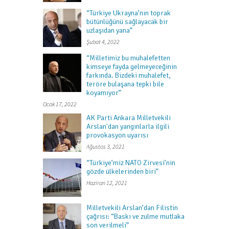
“Türkiye Ukrayna’nın toprak
bütünlüğünü sağlayacak bir
uzlaşıdan yana”
Şubat 4, 2022
“Milletimiz bu muhalefetten
kimseye fayda gelmeyeceğinin
farkında. Bizdeki muhalefet,
teröre bulaşana tepki bile
koyamıyor”
Ocak 17, 2022
AK Parti Ankara Milletvekili
Arslan'dan yangınlarla ilgili
provokasyon uyarısı
Ağustos 3, 2021
“Türkiye’miz NATO Zirvesi’nin
gözde ülkelerinden biri”
Haziran 12, 2021
Milletvekili Arslan’dan Filistin
çağrısı: “Baskı ve zulme mutlaka
son verilmeli”