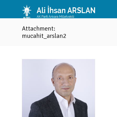
Attachment:
mucahit_arslan2
Next
nem
TBMM 