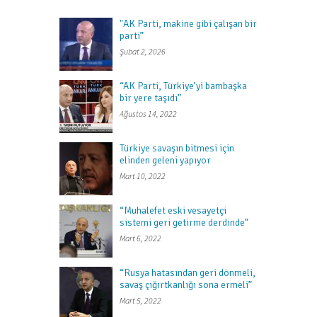
"AK Parti, makine gibi çalışan bir
parti”
Şubat 2, 2026
“AK Parti, Türkiye’yi bambaşka
bir yere taşıdı”
Ağustos 14, 2022
Türkiye savaşın bitmesi için
elinden geleni yapıyor
Mart 10, 2022
“Muhalefet eski vesayetçi
sistemi geri getirme derdinde”
Mart 6, 2022
“Rusya hatasından geri dönmeli,
savaş çığırtkanlığı sona ermeli”
Mart 5, 2022