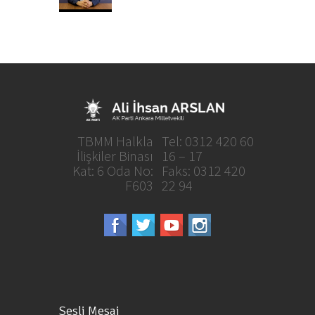
TBMM Halkla
Tel: 0312 420 60
İlişkiler Binası
16 – 17
Kat: 6 Oda No:
Faks: 0312 420
F603
22 94
Sesli Mesaj