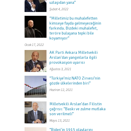
uzlaşıdan yana”
Şubat 4, 2022
“Milletimiz bu muhalefetten
kimseye fayda gelmeyeceğinin
farkında. Bizdeki muhalefet,
teröre bulaşana tepki bile
koyamıyor”
Ocak 17, 2022
AK Parti Ankara Milletvekili
Arslan'dan yangınlarla ilgili
provokasyon uyarısı
Ağustos 3, 2021
“Türkiye’miz NATO Zirvesi’nin
gözde ülkelerinden biri”
Haziran 12, 2021
Milletvekili Arslan’dan Filistin
çağrısı: “Baskı ve zulme mutlaka
son verilmeli”
Mayıs 13, 2021
“Biden’in 1915 olaylarını