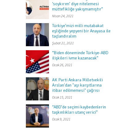
‘soykırım’ diye nitelemesi
müttefikliğe yakışmamıştır”
Nisan 24, 2021
Türkiye’mizi milli mutabakat
eşliğinde yepyeni bir Anayasa ile
taçlandıralım
Şubat 21, 2021
“Biden döneminde Türkiye-ABD
ilişkileri ivme kazanacak”
Ocak 26, 2021
AK Parti Ankara Milletvekili
Arslan'dan "aşı karşıtlarına
itibar edilmemesi" çağrısı
Ocak 15, 2021
“ABD’de seçimi kaybedenlerin
taşkınlıkları utanç verici”
Ocak 9, 2021