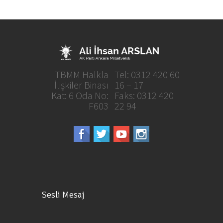
TBMM Halkla
Tel: 0312 420 60
İlişkiler Binası
16 – 17
Kat: 6 Oda No:
Faks: 0312 420
F603
22 94
Sesli Mesaj