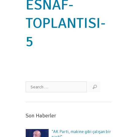
ESNAF-
TOPLANTISI-
5
Son Haberler
"AK Parti, makine gibi çalışan bir
parti”