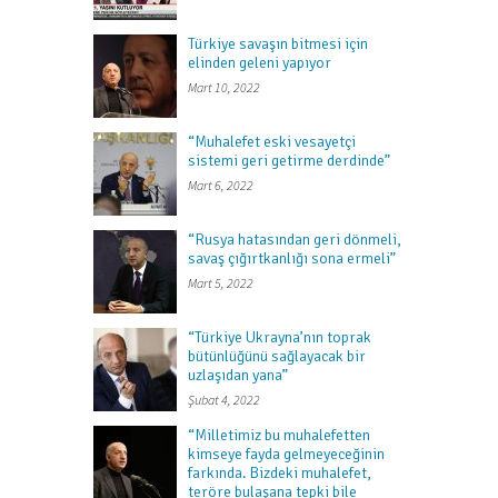
Türkiye savaşın bitmesi için
elinden geleni yapıyor
Mart 10, 2022
“Muhalefet eski vesayetçi
sistemi geri getirme derdinde”
Mart 6, 2022
“Rusya hatasından geri dönmeli,
savaş çığırtkanlığı sona ermeli”
Mart 5, 2022
“Türkiye Ukrayna’nın toprak
bütünlüğünü sağlayacak bir
uzlaşıdan yana”
Şubat 4, 2022
“Milletimiz bu muhalefetten
kimseye fayda gelmeyeceğinin
farkında. Bizdeki muhalefet,
teröre bulaşana tepki bile