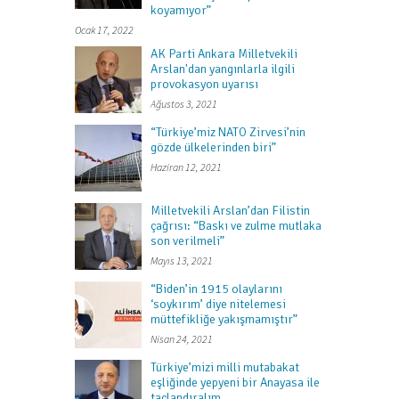
koyamıyor”
Ocak 17, 2022
AK Parti Ankara Milletvekili
Arslan'dan yangınlarla ilgili
provokasyon uyarısı
Ağustos 3, 2021
“Türkiye’miz NATO Zirvesi’nin
gözde ülkelerinden biri”
Haziran 12, 2021
Milletvekili Arslan’dan Filistin
çağrısı: “Baskı ve zulme mutlaka
son verilmeli”
Mayıs 13, 2021
“Biden’in 1915 olaylarını
‘soykırım’ diye nitelemesi
müttefikliğe yakışmamıştır”
Nisan 24, 2021
Türkiye’mizi milli mutabakat
eşliğinde yepyeni bir Anayasa ile
taçlandıralım