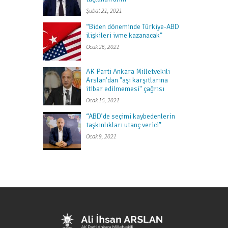
Şubat 21, 2021
“Biden döneminde Türkiye-ABD
ilişkileri ivme kazanacak”
Ocak 26, 2021
AK Parti Ankara Milletvekili
Arslan'dan "aşı karşıtlarına
itibar edilmemesi" çağrısı
Ocak 15, 2021
“ABD’de seçimi kaybedenlerin
taşkınlıkları utanç verici”
Ocak 9, 2021