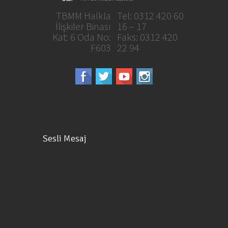
TBMM Halkla
Tel: 0312 420 60
İlişkiler Binası
16 – 17
Kat: 6 Oda No:
Faks: 0312 420
F603
22 94
Sesli Mesaj