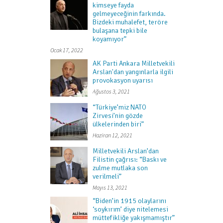
kimseye fayda
gelmeyeceğinin farkında.
Bizdeki muhalefet, teröre
bulaşana tepki bile
koyamıyor”
Ocak 17, 2022
AK Parti Ankara Milletvekili
Arslan'dan yangınlarla ilgili
provokasyon uyarısı
Ağustos 3, 2021
“Türkiye’miz NATO
Zirvesi’nin gözde
ülkelerinden biri”
Haziran 12, 2021
Milletvekili Arslan’dan
Filistin çağrısı: “Baskı ve
zulme mutlaka son
verilmeli”
Mayıs 13, 2021
“Biden’in 1915 olaylarını
‘soykırım’ diye nitelemesi
müttefikliğe yakışmamıştır”