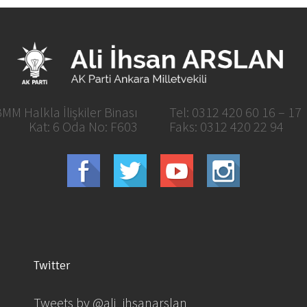
MM Halkla İlişkiler Binası
Tel: 0312 420 60 16 – 17
Kat: 6 Oda No: F603
Faks: 0312 420 22 94
Twitter
Tweets by @ali_ihsanarslan