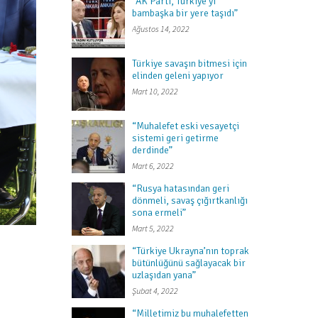
“AK Parti, Türkiye’yi
bambaşka bir yere taşıdı”
Next item
Ağustos 14, 2022
342A6889
Türkiye savaşın bitmesi için
elinden geleni yapıyor
Mart 10, 2022
“Muhalefet eski vesayetçi
sistemi geri getirme
derdinde”
Mart 6, 2022
“Rusya hatasından geri
dönmeli, savaş çığırtkanlığı
sona ermeli”
Mart 5, 2022
“Türkiye Ukrayna’nın toprak
bütünlüğünü sağlayacak bir
uzlaşıdan yana”
Şubat 4, 2022
“Milletimiz bu muhalefetten