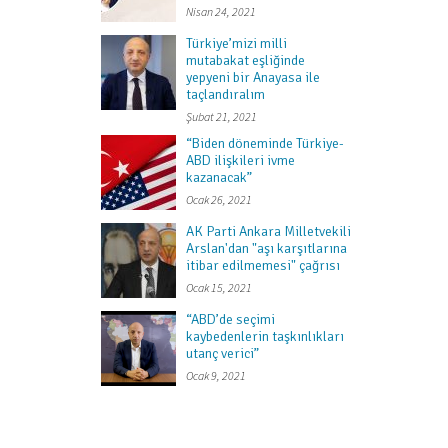
Nisan 24, 2021
Türkiye’mizi milli
mutabakat eşliğinde
yepyeni bir Anayasa ile
taçlandıralım
Şubat 21, 2021
“Biden döneminde Türkiye-
ABD ilişkileri ivme
kazanacak”
Ocak 26, 2021
AK Parti Ankara Milletvekili
Arslan'dan "aşı karşıtlarına
itibar edilmemesi" çağrısı
Ocak 15, 2021
“ABD’de seçimi
kaybedenlerin taşkınlıkları
utanç verici”
Ocak 9, 2021