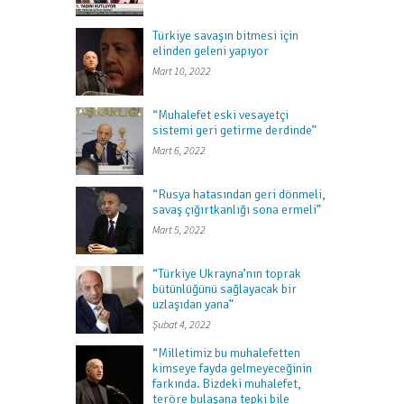
Türkiye savaşın bitmesi için
elinden geleni yapıyor
Mart 10, 2022
“Muhalefet eski vesayetçi
sistemi geri getirme derdinde”
Mart 6, 2022
“Rusya hatasından geri dönmeli,
savaş çığırtkanlığı sona ermeli”
Mart 5, 2022
“Türkiye Ukrayna’nın toprak
bütünlüğünü sağlayacak bir
uzlaşıdan yana”
Şubat 4, 2022
“Milletimiz bu muhalefetten
kimseye fayda gelmeyeceğinin
farkında. Bizdeki muhalefet,
teröre bulaşana tepki bile