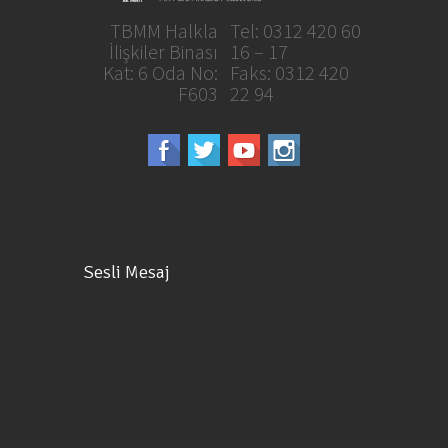
TBMM Halkla
Tel: 0312 420 60
İlişkiler Binası
16 – 17
Kat: 6 Oda No:
Faks: 0312 420
F603
22 94
Sesli Mesaj