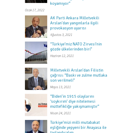
koyamıyor”
Ocak 17, 2022
AK Parti Ankara Milletvekili
Arslan'dan yangınlarla ilgili
provokasyon uyarısı
Ağustos 3, 2021
“Türkiye’miz NATO Zirvesi’nin
gözde ülkelerinden biri”
Haziran 12, 2021
Milletvekili Arslan’dan Filistin
çağrısı: “Baskı ve zulme mutlaka
son verilmeli”
Mayıs 13, 2021
“Biden’in 1915 olaylarını
‘soykırım’ diye nitelemesi
müttefikliğe yakışmamıştır”
Nisan 24, 2021
Türkiye’mizi milli mutabakat
eşliğinde yepyeni bir Anayasa ile
taçlandıralım