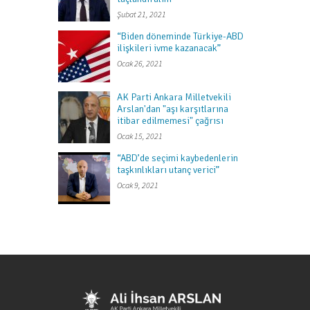
Şubat 21, 2021
“Biden döneminde Türkiye-ABD
ilişkileri ivme kazanacak”
Ocak 26, 2021
AK Parti Ankara Milletvekili
Arslan'dan "aşı karşıtlarına
itibar edilmemesi" çağrısı
Ocak 15, 2021
“ABD’de seçimi kaybedenlerin
taşkınlıkları utanç verici”
Ocak 9, 2021