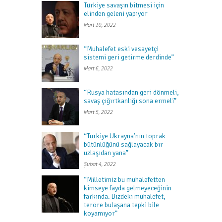
Türkiye savaşın bitmesi için
elinden geleni yapıyor
Mart 10, 2022
“Muhalefet eski vesayetçi
sistemi geri getirme derdinde”
Mart 6, 2022
“Rusya hatasından geri dönmeli,
savaş çığırtkanlığı sona ermeli”
Mart 5, 2022
“Türkiye Ukrayna’nın toprak
bütünlüğünü sağlayacak bir
uzlaşıdan yana”
Şubat 4, 2022
“Milletimiz bu muhalefetten
kimseye fayda gelmeyeceğinin
farkında. Bizdeki muhalefet,
teröre bulaşana tepki bile
koyamıyor”