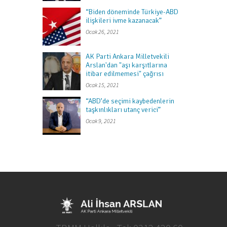
“Biden döneminde Türkiye-ABD
ilişkileri ivme kazanacak”
Ocak 26, 2021
AK Parti Ankara Milletvekili
Arslan'dan "aşı karşıtlarına
itibar edilmemesi" çağrısı
Ocak 15, 2021
“ABD’de seçimi kaybedenlerin
taşkınlıkları utanç verici”
Ocak 9, 2021