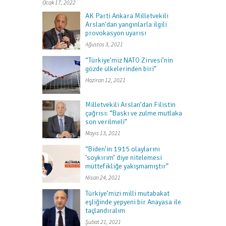
Ocak 17, 2022
AK Parti Ankara Milletvekili
Arslan'dan yangınlarla ilgili
provokasyon uyarısı
Ağustos 3, 2021
“Türkiye’miz NATO Zirvesi’nin
gözde ülkelerinden biri”
Haziran 12, 2021
Milletvekili Arslan’dan Filistin
çağrısı: “Baskı ve zulme mutlaka
son verilmeli”
Mayıs 13, 2021
“Biden’in 1915 olaylarını
‘soykırım’ diye nitelemesi
müttefikliğe yakışmamıştır”
Nisan 24, 2021
Türkiye’mizi milli mutabakat
eşliğinde yepyeni bir Anayasa ile
taçlandıralım
Şubat 21, 2021