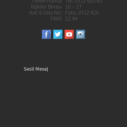
TBMM Halkla
Tel: 0312 420 60
İlişkiler Binası
16 – 17
Kat: 6 Oda No:
Faks: 0312 420
F603
22 94
Sesli Mesaj