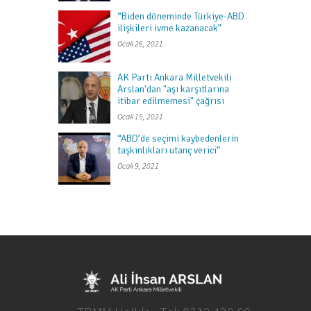
“Biden döneminde Türkiye-ABD
ilişkileri ivme kazanacak”
Ocak 26, 2021
AK Parti Ankara Milletvekili
Arslan'dan "aşı karşıtlarına
itibar edilmemesi" çağrısı
Ocak 15, 2021
“ABD’de seçimi kaybedenlerin
taşkınlıkları utanç verici”
Ocak 9, 2021