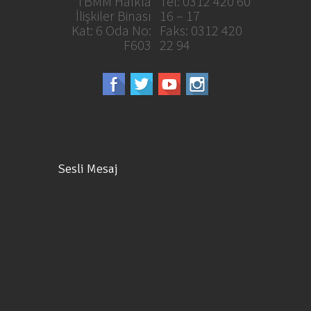
TBMM Halkla
Tel: 0312 420 60
İlişkiler Binası
16 – 17
Kat: 6 Oda No:
Faks: 0312 420
F603
22 94
Sesli Mesaj