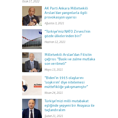
Ocak 17, 2022
AK Parti Ankara Milletvekili
Arslan'dan yangınlarla ilgili
provokasyon uyarısı
Ağustos 3, 2021
“Türkiye’miz NATO Zirvesi’nin
gözde ülkelerinden biri”
Haziran 12, 2021
Milletvekili Arslan’dan Filistin
çağrısı: “Baskı ve zulme mutlaka
son verilmeli”
Mayıs 13, 2021
“Biden’in 1915 olaylarını
‘soykırım’ diye nitelemesi
müttefikliğe yakışmamıştır”
Nisan 24, 2021
Türkiye’mizi milli mutabakat
eşliğinde yepyeni bir Anayasa ile
taçlandıralım
Şubat 21, 2021