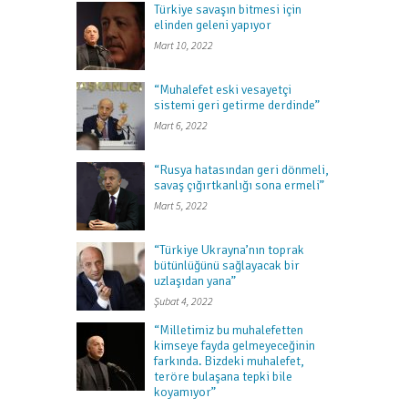
Türkiye savaşın bitmesi için
elinden geleni yapıyor
Mart 10, 2022
“Muhalefet eski vesayetçi
sistemi geri getirme derdinde”
Mart 6, 2022
“Rusya hatasından geri dönmeli,
savaş çığırtkanlığı sona ermeli”
Mart 5, 2022
“Türkiye Ukrayna’nın toprak
bütünlüğünü sağlayacak bir
uzlaşıdan yana”
Şubat 4, 2022
“Milletimiz bu muhalefetten
kimseye fayda gelmeyeceğinin
farkında. Bizdeki muhalefet,
teröre bulaşana tepki bile
koyamıyor”