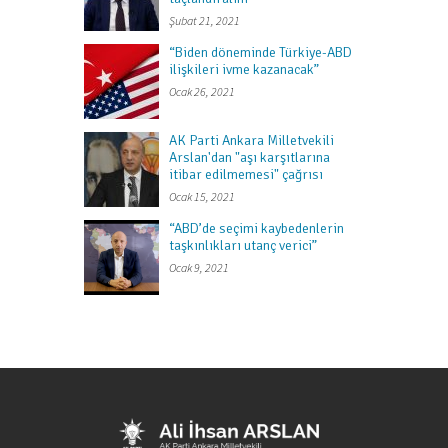
Şubat 21, 2021
“Biden döneminde Türkiye-ABD
ilişkileri ivme kazanacak”
Ocak 26, 2021
AK Parti Ankara Milletvekili
Arslan'dan "aşı karşıtlarına
itibar edilmemesi" çağrısı
Ocak 15, 2021
“ABD’de seçimi kaybedenlerin
taşkınlıkları utanç verici”
Ocak 9, 2021