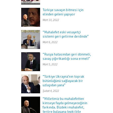
Türkiye savaşın bitmesi için
elinden geleni yapıyor
Mart 10, 2022
“Muhalefet eski vesayetçi
sistemi geri getirme derdinde”
Mart 6, 2022
“Rusya hatasından geri dönmeli,
savaş çığırtkanlığı sona ermeli”
Mart 5, 2022
“Türkiye Ukrayna’nın toprak
bütünlüğünü sağlayacak bir
uzlaşıdan yana”
Şubat 4, 2022
“Milletimiz bu muhalefetten
kimseye fayda gelmeyeceğinin
farkında. Bizdeki muhalefet,
teröre bulaşana tepki bile