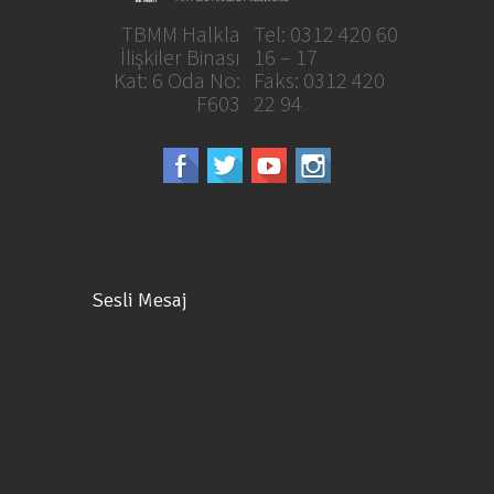
TBMM Halkla
Tel: 0312 420 60
İlişkiler Binası
16 – 17
Kat: 6 Oda No:
Faks: 0312 420
F603
22 94
Sesli Mesaj