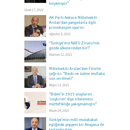
koyamıyor”
Ocak 17, 2022
AK Parti Ankara Milletvekili
Arslan'dan yangınlarla ilgili
provokasyon uyarısı
Ağustos 3, 2021
“Türkiye’miz NATO Zirvesi’nin
gözde ülkelerinden biri”
Haziran 12, 2021
Milletvekili Arslan’dan Filistin
çağrısı: “Baskı ve zulme mutlaka
son verilmeli”
Mayıs 13, 2021
“Biden’in 1915 olaylarını
‘soykırım’ diye nitelemesi
müttefikliğe yakışmamıştır”
Nisan 24, 2021
Türkiye’mizi milli mutabakat
eşliğinde yepyeni bir Anayasa ile
taçlandıralım