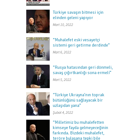
Türkiye savaşın bitmesi için
elinden geleni yapıyor
Mart 10, 2022
“Muhalefet eski vesayetçi
sistemi geri getirme derdinde”
Mart 6, 2022
“Rusya hatasından geri dönmeli,
savaş çığırtkanlığı sona ermeli”
Mart 5, 2022
“Türkiye Ukrayna’nın toprak
bütünlüğünü sağlayacak bir
uzlaşıdan yana”
Şubat 4, 2022
“Milletimiz bu muhalefetten
kimseye fayda gelmeyeceğinin
farkında. Bizdeki muhalefet,
teröre bulaşana tepki bile