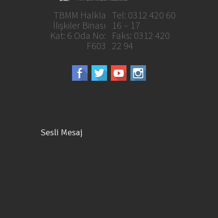
TBMM Halkla
Tel: 0312 420 60
İlişkiler Binası
16 – 17
Kat: 6 Oda No:
Faks: 0312 420
F603
22 94
Sesli Mesaj