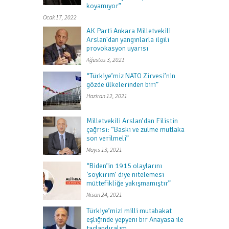
koyamıyor”
Ocak 17, 2022
AK Parti Ankara Milletvekili
Arslan'dan yangınlarla ilgili
provokasyon uyarısı
Ağustos 3, 2021
“Türkiye’miz NATO Zirvesi’nin
gözde ülkelerinden biri”
Haziran 12, 2021
Milletvekili Arslan’dan Filistin
çağrısı: “Baskı ve zulme mutlaka
son verilmeli”
Mayıs 13, 2021
“Biden’in 1915 olaylarını
‘soykırım’ diye nitelemesi
müttefikliğe yakışmamıştır”
Nisan 24, 2021
Türkiye’mizi milli mutabakat
eşliğinde yepyeni bir Anayasa ile
taçlandıralım