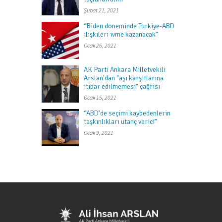
Şubat 21, 2021
“Biden döneminde Türkiye-ABD
ilişkileri ivme kazanacak”
Ocak 26, 2021
AK Parti Ankara Milletvekili
Arslan'dan "aşı karşıtlarına
itibar edilmemesi" çağrısı
Ocak 15, 2021
“ABD’de seçimi kaybedenlerin
taşkınlıkları utanç verici”
Ocak 9, 2021