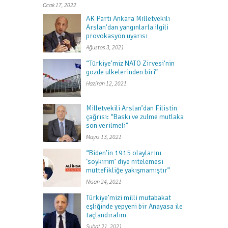
Ocak 17, 2022
AK Parti Ankara Milletvekili
Arslan'dan yangınlarla ilgili
provokasyon uyarısı
Ağustos 3, 2021
“Türkiye’miz NATO Zirvesi’nin
gözde ülkelerinden biri”
Haziran 12, 2021
Milletvekili Arslan’dan Filistin
çağrısı: “Baskı ve zulme mutlaka
son verilmeli”
Mayıs 13, 2021
“Biden’in 1915 olaylarını
‘soykırım’ diye nitelemesi
müttefikliğe yakışmamıştır”
Nisan 24, 2021
Türkiye’mizi milli mutabakat
eşliğinde yepyeni bir Anayasa ile
taçlandıralım
Şubat 21, 2021