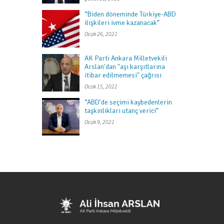
“Biden döneminde Türkiye-ABD
ilişkileri ivme kazanacak”
Ocak 26, 2021
AK Parti Ankara Milletvekili
Arslan'dan "aşı karşıtlarına
itibar edilmemesi" çağrısı
Ocak 15, 2021
“ABD’de seçimi kaybedenlerin
taşkınlıkları utanç verici”
Ocak 9, 2021