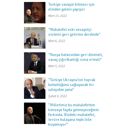
Türkiye savaşın bitmesi için
elinden geleni yapıyor
Mart 10, 2022
“Muhalefet eski vesayetçi
sistemi geri getirme derdinde”
Mart 6, 2022
“Rusya hatasından geri dönmeli,
savaş çığırtkanlığı sona ermeli”
Mart 5, 2022
“Türkiye Ukrayna’nın toprak
bütünlüğünü sağlayacak bir
uzlaşıdan yana”
Şubat 4, 2022
“Milletimiz bu muhalefetten
kimseye fayda gelmeyeceğinin
farkında. Bizdeki muhalefet,
teröre bulaşana tepki bile
koyamıyor”