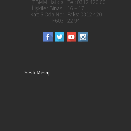
TBMM Halkla
Tel: 0312 420 60
İlişkiler Binası
16 – 17
Kat: 6 Oda No:
Faks: 0312 420
F603
22 94
Sesli Mesaj