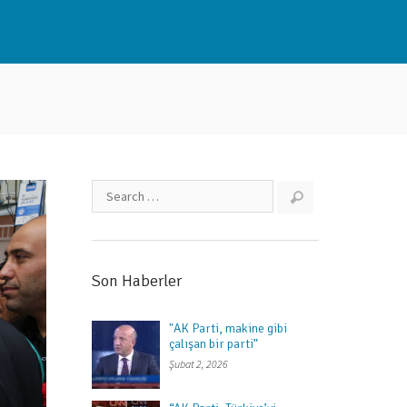
Son Haberler
"AK Parti, makine gibi
çalışan bir parti”
Şubat 2, 2026
Next item
cemal gürsel mahallesi...