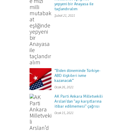
yepyeni bir Anayasa ile
taçlandıralım
Şubat 21, 2021
“Biden döneminde Türkiye-
ABD ilişkileri ivme
kazanacak”
Ocak 26, 2021
AK Parti Ankara Milletvekili
Arslan'dan "aşı karşıtlarına
itibar edilmemesi" çağrısı
Ocak 15, 2021