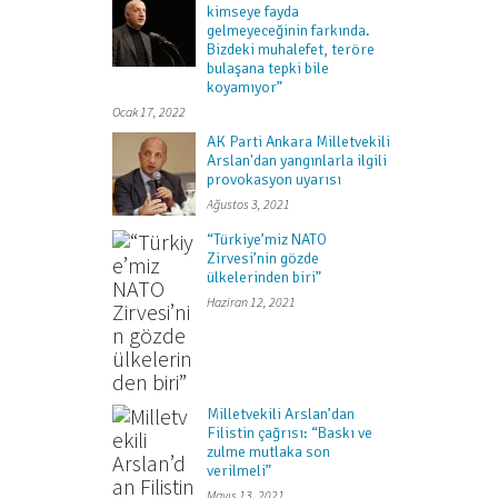
kimseye fayda
gelmeyeceğinin farkında.
Bizdeki muhalefet, teröre
bulaşana tepki bile
koyamıyor”
Ocak 17, 2022
AK Parti Ankara Milletvekili
Arslan'dan yangınlarla ilgili
provokasyon uyarısı
Ağustos 3, 2021
“Türkiye’miz NATO
Zirvesi’nin gözde
ülkelerinden biri”
Haziran 12, 2021
Milletvekili Arslan’dan
Filistin çağrısı: “Baskı ve
zulme mutlaka son
verilmeli”
Mayıs 13, 2021