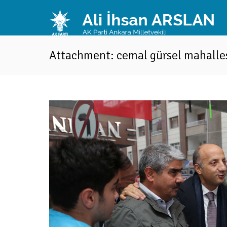
Attachment: cemal gürsel mahallesi
i...