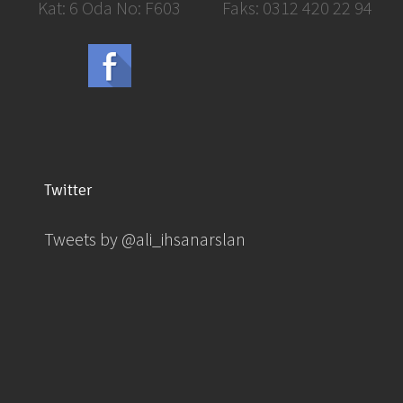
Kat: 6 Oda No: F603
Faks: 0312 420 22 94
Twitter
Tweets by @ali_ihsanarslan