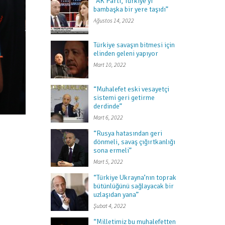
“AK Parti, Türkiye’yi
bambaşka bir yere taşıdı”
Ağustos 14, 2022
Türkiye savaşın bitmesi için
elinden geleni yapıyor
Mart 10, 2022
“Muhalefet eski vesayetçi
sistemi geri getirme
derdinde”
Mart 6, 2022
“Rusya hatasından geri
dönmeli, savaş çığırtkanlığı
sona ermeli”
Mart 5, 2022
“Türkiye Ukrayna’nın toprak
bütünlüğünü sağlayacak bir
uzlaşıdan yana”
Şubat 4, 2022
“Milletimiz bu muhalefetten