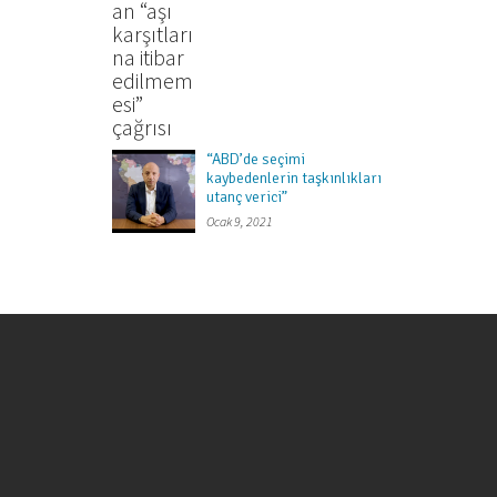
“ABD’de seçimi
kaybedenlerin taşkınlıkları
utanç verici”
Ocak 9, 2021