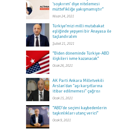
‘soykırım’ diye nitelemesi
müttefikliğe yakışmamıştır”
Nisan 24, 2021
Türkiye’mizi milli mutabakat
eşliğinde yepyeni bir Anayasa ile
taçlandıralım
Şubat 21, 2021
“Biden döneminde Türkiye-ABD
ilişkileri ivme kazanacak”
Ocak 26, 2021
AK Parti Ankara Milletvekili
Arslan'dan "aşı karşıtlarına
itibar edilmemesi" çağrısı
Ocak 15, 2021
“ABD’de seçimi kaybedenlerin
taşkınlıkları utanç verici”
Ocak 9, 2021