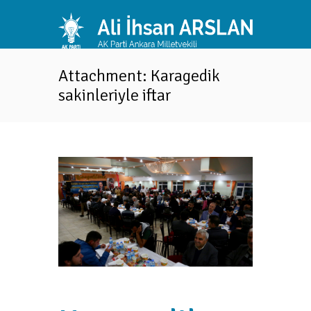
Attachment: Karagedik
sakinleriyle iftar
Ne
tar
Müc