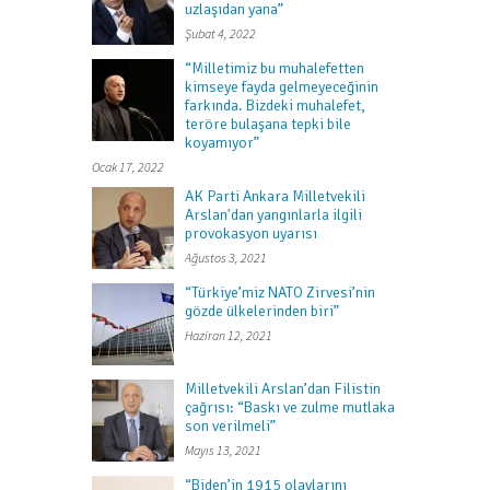
uzlaşıdan yana”
Şubat 4, 2022
“Milletimiz bu muhalefetten
kimseye fayda gelmeyeceğinin
farkında. Bizdeki muhalefet,
teröre bulaşana tepki bile
koyamıyor”
Ocak 17, 2022
AK Parti Ankara Milletvekili
Arslan'dan yangınlarla ilgili
provokasyon uyarısı
Ağustos 3, 2021
“Türkiye’miz NATO Zirvesi’nin
gözde ülkelerinden biri”
Haziran 12, 2021
Milletvekili Arslan’dan Filistin
çağrısı: “Baskı ve zulme mutlaka
son verilmeli”
Mayıs 13, 2021
“Biden’in 1915 olaylarını