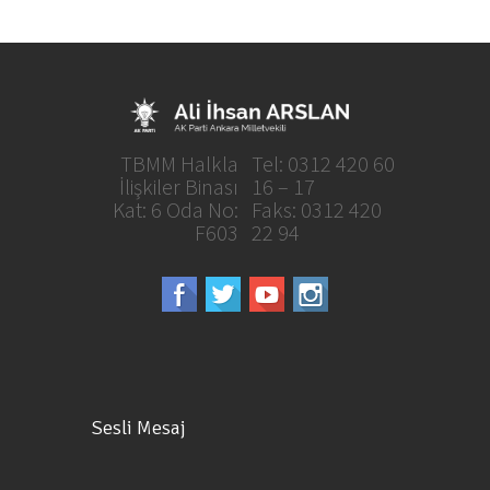
TBMM Halkla
Tel: 0312 420 60
İlişkiler Binası
16 – 17
Kat: 6 Oda No:
Faks: 0312 420
F603
22 94
Sesli Mesaj