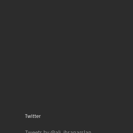
Twitter
Tweets by @ali_ihsanarslan