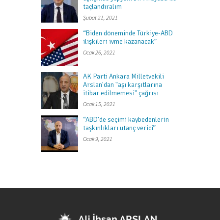
taçlandıralım
Şubat 21, 2021
“Biden döneminde Türkiye-ABD
ilişkileri ivme kazanacak”
Ocak 26, 2021
AK Parti Ankara Milletvekili
Arslan'dan "aşı karşıtlarına
itibar edilmemesi" çağrısı
Ocak 15, 2021
“ABD’de seçimi kaybedenlerin
taşkınlıkları utanç verici”
Ocak 9, 2021