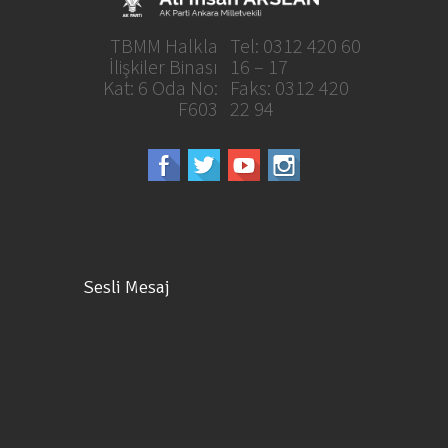
TBMM Halkla
Tel: 0312 420 60
İlişkiler Binası
16 – 17
Kat: 6 Oda No:
Faks: 0312 420
F603
22 94
Sesli Mesaj