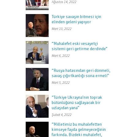
Ağustos 14, 2022
Türkiye savaşın bitmesi için
elinden geleni yapıyor
Mart 10, 2022
“Muhalefet eski vesayetçi
sistemi geri getirme derdinde”
Mart 6, 2022
“Rusya hatasından geri dönmeli,
savaş çığırtkanlığı sona ermeli”
Mart 5, 2022
“Türkiye Ukrayna’nın toprak
bütünlüğünü sağlayacak bir
uzlaşıdan yana”
Şubat 4, 2022
“Milletimiz bu muhalefetten
kimseye fayda gelmeyeceğinin
farkında. Bizdeki muhalefet,