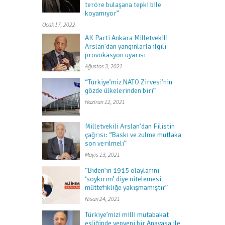
teröre bulaşana tepki bile
koyamıyor”
Ocak 17, 2022
AK Parti Ankara Milletvekili
Arslan'dan yangınlarla ilgili
provokasyon uyarısı
Ağustos 3, 2021
“Türkiye’miz NATO Zirvesi’nin
gözde ülkelerinden biri”
Haziran 12, 2021
Milletvekili Arslan’dan Filistin
çağrısı: “Baskı ve zulme mutlaka
son verilmeli”
Mayıs 13, 2021
“Biden’in 1915 olaylarını
‘soykırım’ diye nitelemesi
müttefikliğe yakışmamıştır”
Nisan 24, 2021
Türkiye’mizi milli mutabakat
eşliğinde yepyeni bir Anayasa ile