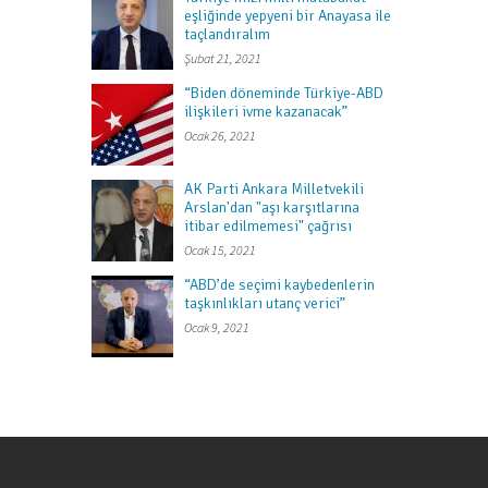
eşliğinde yepyeni bir Anayasa ile
taçlandıralım
Şubat 21, 2021
“Biden döneminde Türkiye-ABD
ilişkileri ivme kazanacak”
Ocak 26, 2021
AK Parti Ankara Milletvekili
Arslan'dan "aşı karşıtlarına
itibar edilmemesi" çağrısı
Ocak 15, 2021
“ABD’de seçimi kaybedenlerin
taşkınlıkları utanç verici”
Ocak 9, 2021