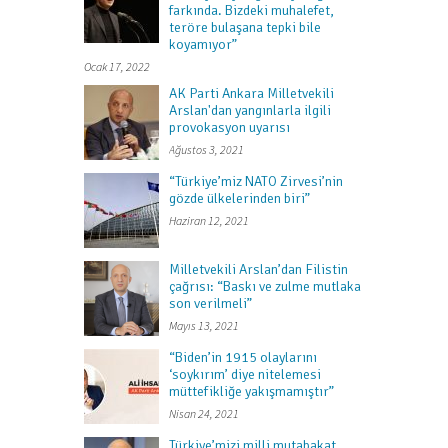
farkında. Bizdeki muhalefet,
teröre bulaşana tepki bile
koyamıyor”
Ocak 17, 2022
AK Parti Ankara Milletvekili
Arslan'dan yangınlarla ilgili
provokasyon uyarısı
Ağustos 3, 2021
“Türkiye’miz NATO Zirvesi’nin
gözde ülkelerinden biri”
Haziran 12, 2021
Milletvekili Arslan’dan Filistin
çağrısı: “Baskı ve zulme mutlaka
son verilmeli”
Mayıs 13, 2021
“Biden’in 1915 olaylarını
‘soykırım’ diye nitelemesi
müttefikliğe yakışmamıştır”
Nisan 24, 2021
Türkiye’mizi milli mutabakat