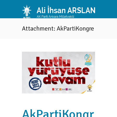
Attachment: AkPartiKongre
AkPartiKongr