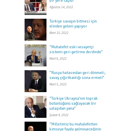
bir yere taşıdı”
Ağustos 14, 2022
Türkiye savaşın bitmesi için
elinden geleni yapıyor
Mart 10, 2022
“Muhalefet eski vesayetçi
sistemi geri getirme derdinde”
Mart 6, 2022
“Rusya hatasından geri dönmeli,
savaş çığırtkanlığı sona ermeli”
Mart 5, 2022
“Türkiye Ukrayna’nın toprak
bütünlüğünü sağlayacak bir
uzlaşıdan yana”
Şubat 4, 2022
“Milletimiz bu muhalefetten
kimseye fayda gelmeyeceğinin