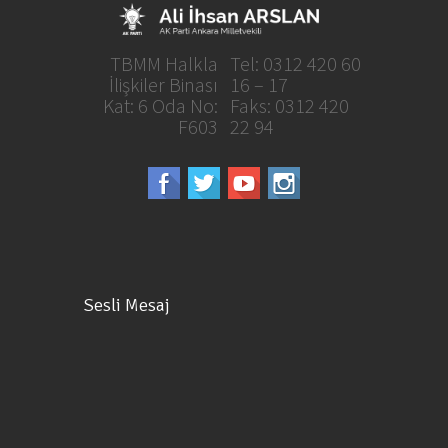
TBMM Halkla
Tel: 0312 420 60
İlişkiler Binası
16 – 17
Kat: 6 Oda No:
Faks: 0312 420
F603
22 94
Sesli Mesaj