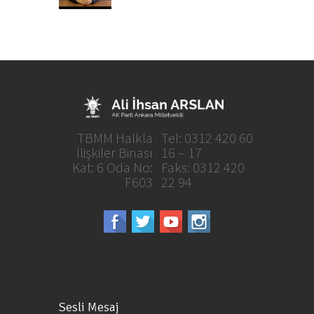
TBMM Halkla
Tel: 0312 420 60
İlişkiler Binası
16 – 17
Kat: 6 Oda No:
Faks: 0312 420
F603
22 94
Sesli Mesaj