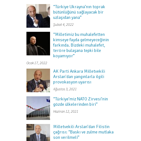
“Türkiye Ukrayna’nın toprak
bütünlüğünü sağlayacak bir
uzlaşıdan yana”
Şubat 4, 2022
“Milletimiz bu muhalefetten
kimseye fayda gelmeyeceğinin
farkında. Bizdeki muhalefet,
teröre bulaşana tepki bile
koyamıyor”
Ocak 17, 2022
AK Parti Ankara Milletvekili
Arslan'dan yangınlarla ilgili
provokasyon uyarısı
Ağustos 3, 2021
“Türkiye’miz NATO Zirvesi’nin
gözde ülkelerinden biri”
Haziran 12, 2021
Milletvekili Arslan’dan Filistin
çağrısı: “Baskı ve zulme mutlaka
son verilmeli”