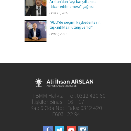
Arslan'dan "aşı karşıtlarına
itibar edilmemesi" çağrısı
Ocak 15, 2021
“ABD’de seçimi kaybedenlerin
taşkınlıkları utanç verici”
Ocak 9, 2021
TBMM Halkla
Tel: 0312 420 60
İlişkiler Binası
16 – 17
Kat: 6 Oda No:
Faks: 0312 420
F603
22 94