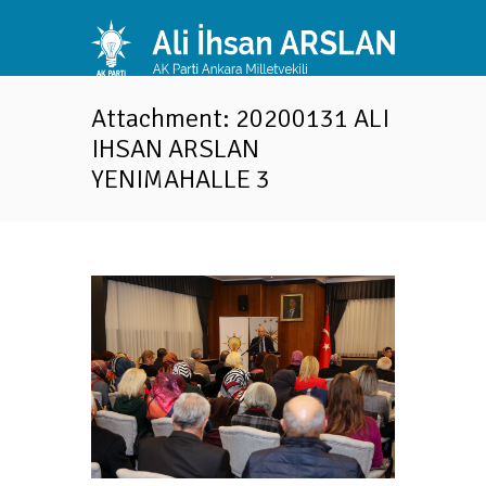
Attachment: 20200131 ALI
IHSAN ARSLAN
YENIMAHALLE 3
Next
LAN...
20200