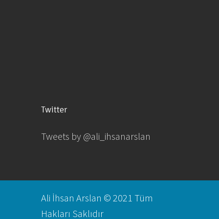
Twitter
Tweets by @ali_ihsanarslan
Ali İhsan Arslan © 2021 Tüm
Hakları Saklıdır