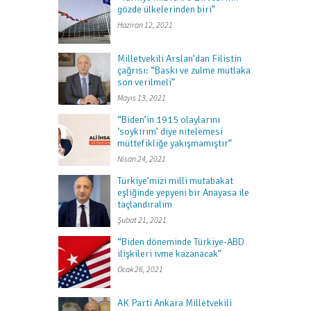
gözde ülkelerinden biri”
Haziran 12, 2021
Milletvekili Arslan’dan Filistin
çağrısı: “Baskı ve zulme mutlaka
son verilmeli”
Mayıs 13, 2021
“Biden’in 1915 olaylarını
‘soykırım’ diye nitelemesi
müttefikliğe yakışmamıştır”
Nisan 24, 2021
Türkiye’mizi milli mutabakat
eşliğinde yepyeni bir Anayasa ile
taçlandıralım
Şubat 21, 2021
“Biden döneminde Türkiye-ABD
ilişkileri ivme kazanacak”
Ocak 26, 2021
AK Parti Ankara Milletvekili