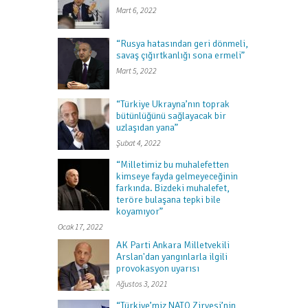
Mart 6, 2022
“Rusya hatasından geri dönmeli,
savaş çığırtkanlığı sona ermeli”
Mart 5, 2022
“Türkiye Ukrayna’nın toprak
bütünlüğünü sağlayacak bir
uzlaşıdan yana”
Şubat 4, 2022
“Milletimiz bu muhalefetten
kimseye fayda gelmeyeceğinin
farkında. Bizdeki muhalefet,
teröre bulaşana tepki bile
koyamıyor”
Ocak 17, 2022
AK Parti Ankara Milletvekili
Arslan'dan yangınlarla ilgili
provokasyon uyarısı
Ağustos 3, 2021
“Türkiye’miz NATO Zirvesi’nin