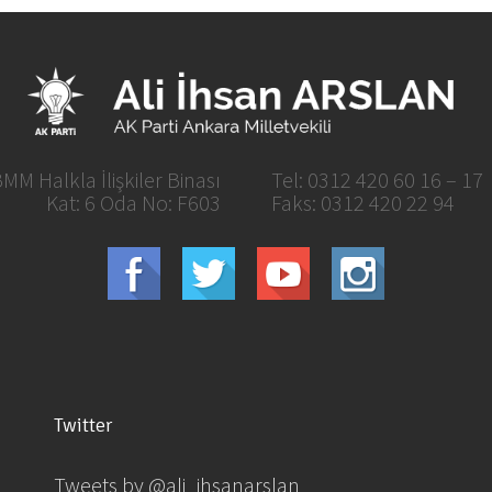
MM Halkla İlişkiler Binası
Tel: 0312 420 60 16 – 17
Kat: 6 Oda No: F603
Faks: 0312 420 22 94
Twitter
Tweets by @ali_ihsanarslan