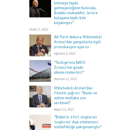
kimseye fayda
gelmeyeceğinin farkında.
Bizdeki muhalefet, teröre
bulaşana tepki bile
koyamıyor”
Ocak 17, 2022
AK Parti Ankara Milletvekili
Arslan'dan yangınlarla ilgili
provokasyon uyarısı
Ağustos 3, 2021
“Türkiye’miz NATO
Zirvesi’nin gözde
ülkelerinden biri”
Haziran 12, 2021
Milletvekili Arslan’dan
Filistin çağrısı: “Baskı ve
zulme mutlaka son
verilmeli”
Mayıs 13, 2021
“Biden’in 1915 olaylarını
‘soykırım’ diye nitelemesi
müttefikliğe yakışmamıştır”