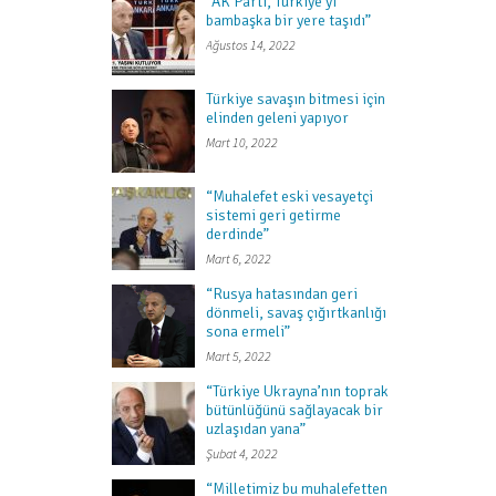
“AK Parti, Türkiye’yi
bambaşka bir yere taşıdı”
Ağustos 14, 2022
Türkiye savaşın bitmesi için
elinden geleni yapıyor
Mart 10, 2022
“Muhalefet eski vesayetçi
sistemi geri getirme
derdinde”
Mart 6, 2022
“Rusya hatasından geri
dönmeli, savaş çığırtkanlığı
sona ermeli”
Mart 5, 2022
“Türkiye Ukrayna’nın toprak
bütünlüğünü sağlayacak bir
uzlaşıdan yana”
Şubat 4, 2022
“Milletimiz bu muhalefetten