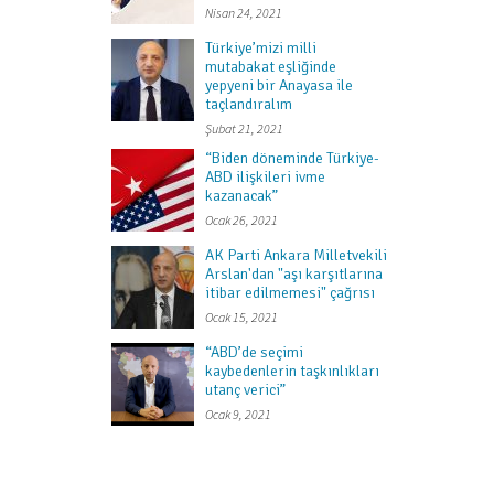
Nisan 24, 2021
Türkiye’mizi milli
mutabakat eşliğinde
yepyeni bir Anayasa ile
taçlandıralım
Şubat 21, 2021
“Biden döneminde Türkiye-
ABD ilişkileri ivme
kazanacak”
Ocak 26, 2021
AK Parti Ankara Milletvekili
Arslan'dan "aşı karşıtlarına
itibar edilmemesi" çağrısı
Ocak 15, 2021
“ABD’de seçimi
kaybedenlerin taşkınlıkları
utanç verici”
Ocak 9, 2021