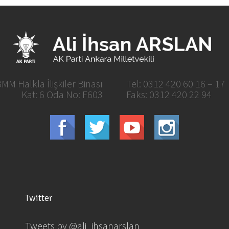
MM Halkla İlişkiler Binası
Tel: 0312 420 60 16 – 17
Kat: 6 Oda No: F603
Faks: 0312 420 22 94
Twitter
Tweets by @ali_ihsanarslan