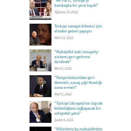
“AK Parti, Türkiye’yi
bambaşka bir yere taşıdı”
Ağustos 14, 2022
Türkiye savaşın bitmesi için
elinden geleni yapıyor
Mart 10, 2022
“Muhalefet eski vesayetçi
sistemi geri getirme
derdinde”
Mart 6, 2022
“Rusya hatasından geri
dönmeli, savaş çığırtkanlığı
sona ermeli”
Mart 5, 2022
“Türkiye Ukrayna’nın toprak
bütünlüğünü sağlayacak bir
uzlaşıdan yana”
Şubat 4, 2022
“Milletimiz bu muhalefetten