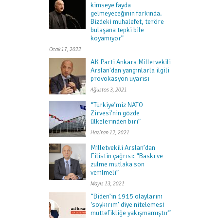
kimseye fayda
gelmeyeceğinin farkında.
Bizdeki muhalefet, teröre
bulaşana tepki bile
koyamıyor”
Ocak 17, 2022
AK Parti Ankara Milletvekili
Arslan'dan yangınlarla ilgili
provokasyon uyarısı
Ağustos 3, 2021
“Türkiye’miz NATO
Zirvesi’nin gözde
ülkelerinden biri”
Haziran 12, 2021
Milletvekili Arslan’dan
Filistin çağrısı: “Baskı ve
zulme mutlaka son
verilmeli”
Mayıs 13, 2021
“Biden’in 1915 olaylarını
‘soykırım’ diye nitelemesi
müttefikliğe yakışmamıştır”