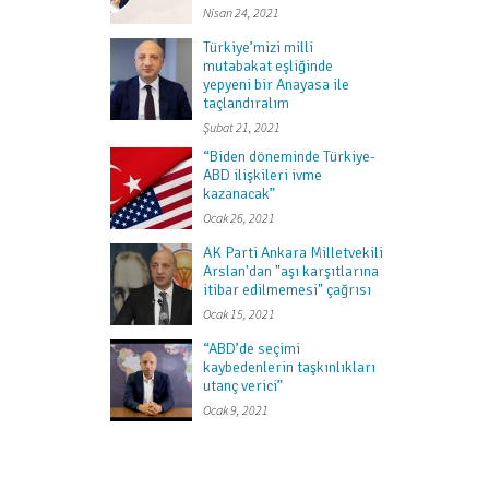
Nisan 24, 2021
Türkiye’mizi milli
mutabakat eşliğinde
yepyeni bir Anayasa ile
taçlandıralım
Şubat 21, 2021
“Biden döneminde Türkiye-
ABD ilişkileri ivme
kazanacak”
Ocak 26, 2021
AK Parti Ankara Milletvekili
Arslan'dan "aşı karşıtlarına
itibar edilmemesi" çağrısı
Ocak 15, 2021
“ABD’de seçimi
kaybedenlerin taşkınlıkları
utanç verici”
Ocak 9, 2021