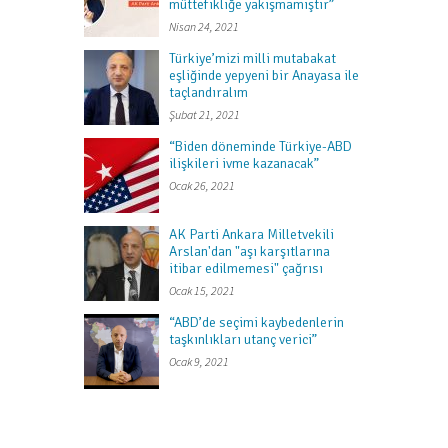
müttefikliğe yakışmamıştır”
Nisan 24, 2021
Türkiye’mizi milli mutabakat
eşliğinde yepyeni bir Anayasa ile
taçlandıralım
Şubat 21, 2021
“Biden döneminde Türkiye-ABD
ilişkileri ivme kazanacak”
Ocak 26, 2021
AK Parti Ankara Milletvekili
Arslan'dan "aşı karşıtlarına
itibar edilmemesi" çağrısı
Ocak 15, 2021
“ABD’de seçimi kaybedenlerin
taşkınlıkları utanç verici”
Ocak 9, 2021