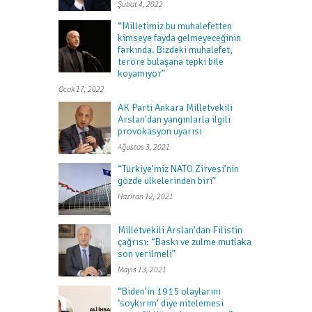
Şubat 4, 2022
“Milletimiz bu muhalefetten
kimseye fayda gelmeyeceğinin
farkında. Bizdeki muhalefet,
teröre bulaşana tepki bile
koyamıyor”
Ocak 17, 2022
AK Parti Ankara Milletvekili
Arslan'dan yangınlarla ilgili
provokasyon uyarısı
Ağustos 3, 2021
“Türkiye’miz NATO Zirvesi’nin
gözde ülkelerinden biri”
Haziran 12, 2021
Milletvekili Arslan’dan Filistin
çağrısı: “Baskı ve zulme mutlaka
son verilmeli”
Mayıs 13, 2021
“Biden’in 1915 olaylarını
‘soykırım’ diye nitelemesi