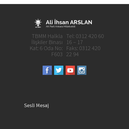
TBMM Halkla
Tel: 0312 420 60
İlişkiler Binası
16 – 17
Kat: 6 Oda No:
Faks: 0312 420
F603
22 94
Sesli Mesaj