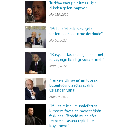
Türkiye savaşın bitmesi için
elinden geleni yapıyor
Mart 10, 2022
“Muhalefet eski vesayetçi
sistemi geri getirme derdinde”
Mart 6, 2022
“Rusya hatasından geri dönmeli,
savaş çığırtkanlığı sona ermeli”
Mart 5, 2022
“Türkiye Ukrayna’nın toprak
bütünlüğünü sağlayacak bir
uzlaşıdan yana”
Şubat 4, 2022
“Milletimiz bu muhalefetten
kimseye fayda gelmeyeceğinin
farkında. Bizdeki muhalefet,
teröre bulaşana tepki bile
koyamıyor”