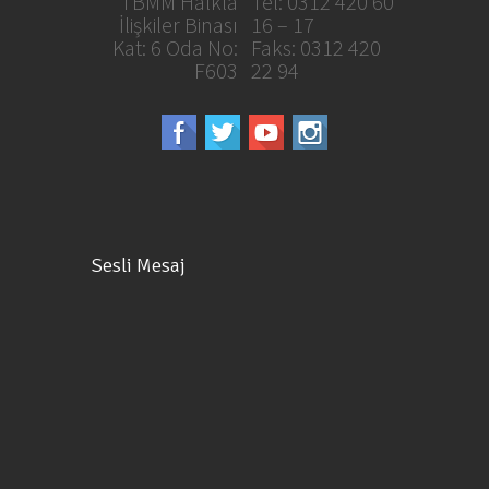
TBMM Halkla
Tel: 0312 420 60
İlişkiler Binası
16 – 17
Kat: 6 Oda No:
Faks: 0312 420
F603
22 94
Sesli Mesaj