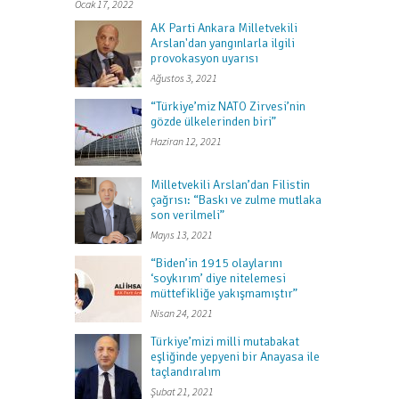
Ocak 17, 2022
AK Parti Ankara Milletvekili
Arslan'dan yangınlarla ilgili
provokasyon uyarısı
Ağustos 3, 2021
“Türkiye’miz NATO Zirvesi’nin
gözde ülkelerinden biri”
Haziran 12, 2021
Milletvekili Arslan’dan Filistin
çağrısı: “Baskı ve zulme mutlaka
son verilmeli”
Mayıs 13, 2021
“Biden’in 1915 olaylarını
‘soykırım’ diye nitelemesi
müttefikliğe yakışmamıştır”
Nisan 24, 2021
Türkiye’mizi milli mutabakat
eşliğinde yepyeni bir Anayasa ile
taçlandıralım
Şubat 21, 2021