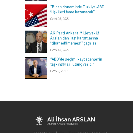
“Biden döneminde Türkiye-ABD
ilişkileri ivme kazanacak”
Ocak 26, 2021
AK Parti Ankara Milletvekili
Arslan'dan "aşı karşıtlarına
itibar edilmemesi" çağrısı
Ocak 15, 2021
“ABD’de seçimi kaybedenlerin
taşkınlıkları utanç verici”
Ocak 9, 2021