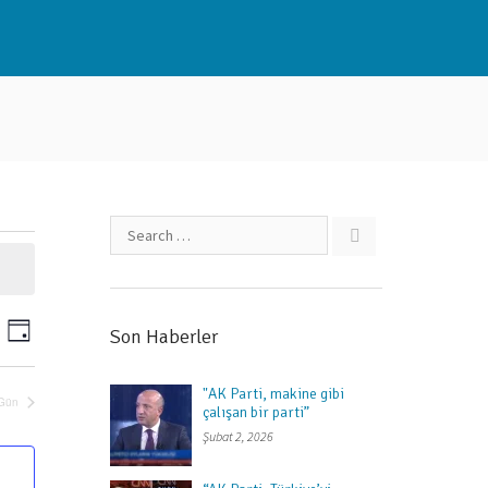
E
Son Haberler
D
t
a
y
k
"AK Parti, makine gibi
 Gün
çalışan bir parti”
i
Şubat 2, 2026
n
l