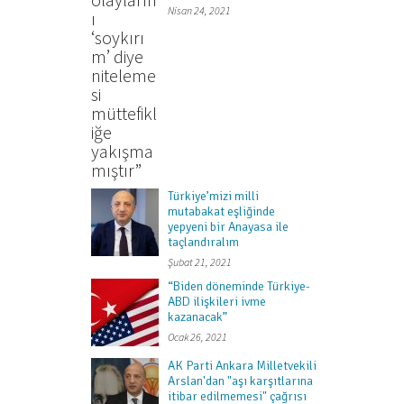
Nisan 24, 2021
Türkiye’mizi milli
mutabakat eşliğinde
yepyeni bir Anayasa ile
taçlandıralım
Şubat 21, 2021
“Biden döneminde Türkiye-
ABD ilişkileri ivme
kazanacak”
Ocak 26, 2021
AK Parti Ankara Milletvekili
Arslan'dan "aşı karşıtlarına
itibar edilmemesi" çağrısı