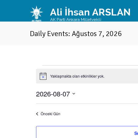
Daily Events: Ağustos 7, 2026
Etkinlikler
Yaklaşmakta olan etkinlikler yok.
N
o
for
t
2026-08-07
i
c
T
e
a
Ağustos
r
i
Önceki Gün
h
s
7,
e
ç
S
.