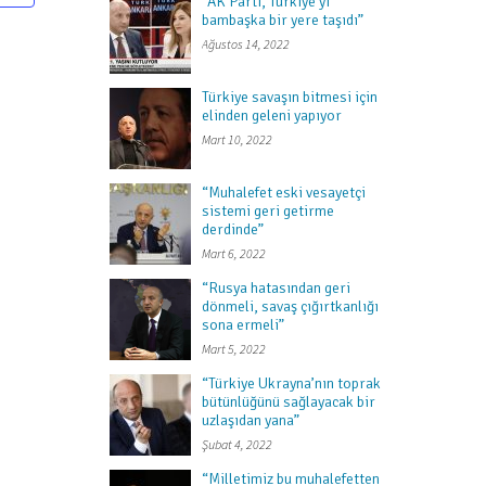
“AK Parti, Türkiye’yi
i
bambaşka bir yere taşıdı”
Ağustos 14, 2022
k
g
Türkiye savaşın bitmesi için
ö
elinden geleni yapıyor
r
Mart 10, 2022
ü
“Muhalefet eski vesayetçi
n
sistemi geri getirme
derdinde”
ü
Mart 6, 2022
m
“Rusya hatasından geri
l
dönmeli, savaş çığırtkanlığı
e
sona ermeli”
Mart 5, 2022
r
d
“Türkiye Ukrayna’nın toprak
bütünlüğünü sağlayacak bir
e
uzlaşıdan yana”
g
Şubat 4, 2022
e
“Milletimiz bu muhalefetten