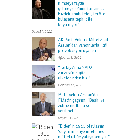
kimseye fayda
z
gelmeyeceğinin farkında.
i
Bizdeki muhalefet, teröre
bulaşana tepki bile
n
koyamıyor”
m
Ocak 17, 2022
AK Parti Ankara Milletvekili
e
Arslan'dan yangınlarla ilgili
provokasyon uyarısı
Ağustos 3, 2021
“Türkiye’miz NATO
Zirvesi’nin gözde
ülkelerinden biri”
Haziran 12, 2021
Milletvekili Arslan’dan
Filistin çağrısı: “Baskı ve
zulme mutlaka son
verilmeli”
Mayıs 13, 2021
“Biden’in 1915 olaylarını
‘soykırım’ diye nitelemesi
müttefikliğe yakışmamıştır”