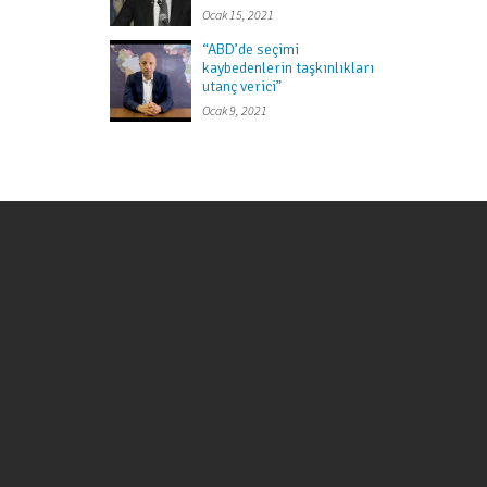
Ocak 15, 2021
“ABD’de seçimi
kaybedenlerin taşkınlıkları
utanç verici”
Ocak 9, 2021