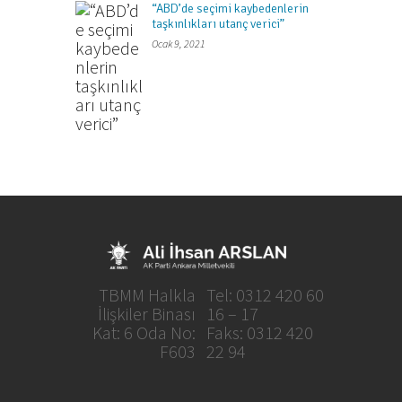
“ABD’de seçimi kaybedenlerin
taşkınlıkları utanç verici”
Ocak 9, 2021
TBMM Halkla
Tel: 0312 420 60
İlişkiler Binası
16 – 17
Kat: 6 Oda No:
Faks: 0312 420
F603
22 94