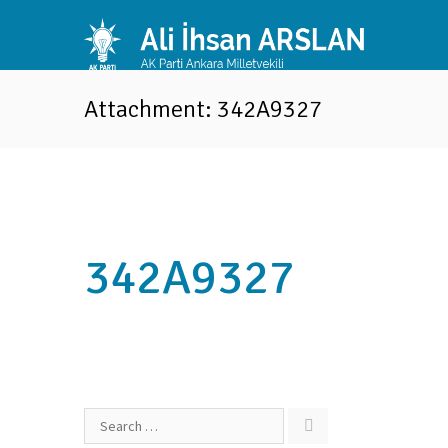
Attachment: 342A9327
342A9327