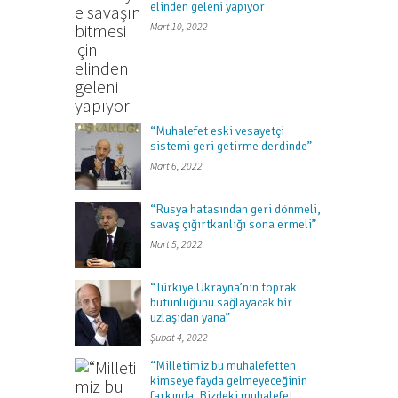
elinden geleni yapıyor
Mart 10, 2022
“Muhalefet eski vesayetçi
sistemi geri getirme derdinde”
Mart 6, 2022
“Rusya hatasından geri dönmeli,
savaş çığırtkanlığı sona ermeli”
Mart 5, 2022
“Türkiye Ukrayna’nın toprak
bütünlüğünü sağlayacak bir
uzlaşıdan yana”
Şubat 4, 2022
“Milletimiz bu muhalefetten
kimseye fayda gelmeyeceğinin
farkında. Bizdeki muhalefet,