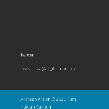
Twitter
Tweets by @ali_ihsanarslan
Ali İhsan Arslan © 2021 Tüm
Hakları Saklıdır