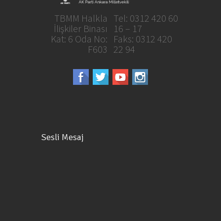
TBMM Halkla
Tel: 0312 420 60
İlişkiler Binası
16 – 17
Kat: 6 Oda No:
Faks: 0312 420
F603
22 94
Sesli Mesaj