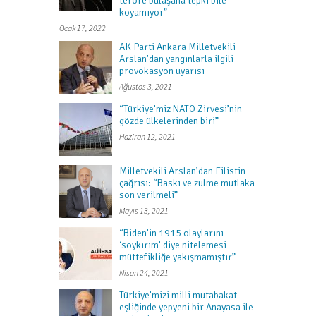
teröre bulaşana tepki bile
koyamıyor”
Ocak 17, 2022
AK Parti Ankara Milletvekili
Arslan'dan yangınlarla ilgili
provokasyon uyarısı
Ağustos 3, 2021
“Türkiye’miz NATO Zirvesi’nin
gözde ülkelerinden biri”
Haziran 12, 2021
Milletvekili Arslan’dan Filistin
çağrısı: “Baskı ve zulme mutlaka
son verilmeli”
Mayıs 13, 2021
“Biden’in 1915 olaylarını
‘soykırım’ diye nitelemesi
müttefikliğe yakışmamıştır”
Nisan 24, 2021
Türkiye’mizi milli mutabakat
eşliğinde yepyeni bir Anayasa ile