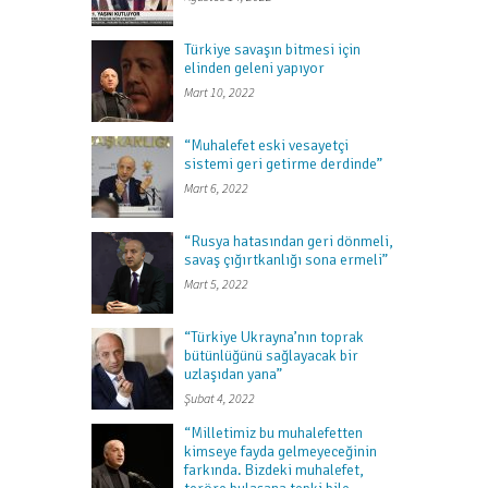
Türkiye savaşın bitmesi için
elinden geleni yapıyor
Mart 10, 2022
“Muhalefet eski vesayetçi
sistemi geri getirme derdinde”
Mart 6, 2022
“Rusya hatasından geri dönmeli,
savaş çığırtkanlığı sona ermeli”
Mart 5, 2022
“Türkiye Ukrayna’nın toprak
bütünlüğünü sağlayacak bir
uzlaşıdan yana”
Şubat 4, 2022
“Milletimiz bu muhalefetten
kimseye fayda gelmeyeceğinin
farkında. Bizdeki muhalefet,