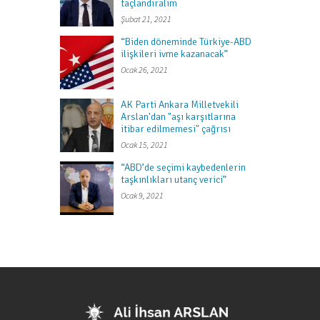
taçlandıralım
Şubat 21, 2021
“Biden döneminde Türkiye-ABD
ilişkileri ivme kazanacak”
Ocak 26, 2021
AK Parti Ankara Milletvekili
Arslan'dan "aşı karşıtlarına
itibar edilmemesi" çağrısı
Ocak 15, 2021
“ABD’de seçimi kaybedenlerin
taşkınlıkları utanç verici”
Ocak 9, 2021