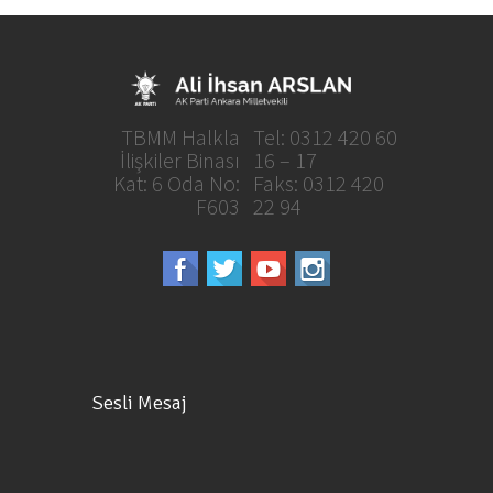
TBMM Halkla
Tel: 0312 420 60
İlişkiler Binası
16 – 17
Kat: 6 Oda No:
Faks: 0312 420
F603
22 94
Sesli Mesaj