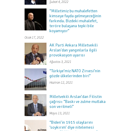
Şubat 4, 2022
“Milletimiz bu muhalefetten
kimseye fayda gelmeyeceğinin
farkında. Bizdeki muhalefet,
teröre bulaşana tepki bile
koyamıyor”
Ocak 17, 2022
AK Parti Ankara Milletvekili
Arslan'dan yangınlarla ilgili
provokasyon uyarısı
Ağustos 3, 2021
“Türkiye’miz NATO Zirvesi’nin
gözde ülkelerinden biri”
Haziran 12, 2021
Milletvekili Arslan’dan Filistin
çağrısı: “Baskı ve zulme mutlaka
son verilmeli”
Mayıs 13, 2021
“Biden’in 1915 olaylarını
‘soykırım’ diye nitelemesi