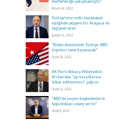
müttefikliğe yakışmamıştır”
Nisan 24, 2021
Türkiye’mizi milli mutabakat
eşliğinde yepyeni bir Anayasa ile
taçlandıralım
Şubat 21, 2021
“Biden döneminde Türkiye-ABD
ilişkileri ivme kazanacak”
Ocak 26, 2021
AK Parti Ankara Milletvekili
Arslan'dan "aşı karşıtlarına
itibar edilmemesi" çağrısı
Ocak 15, 2021
“ABD’de seçimi kaybedenlerin
taşkınlıkları utanç verici”
Ocak 9, 2021