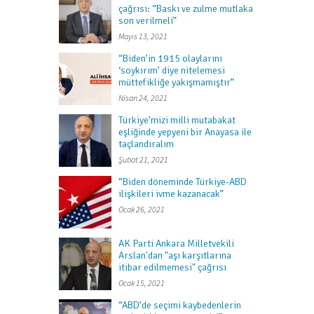
çağrısı: “Baskı ve zulme mutlaka
son verilmeli”
Mayıs 13, 2021
“Biden’in 1915 olaylarını
‘soykırım’ diye nitelemesi
müttefikliğe yakışmamıştır”
Nisan 24, 2021
Türkiye’mizi milli mutabakat
eşliğinde yepyeni bir Anayasa ile
taçlandıralım
Şubat 21, 2021
“Biden döneminde Türkiye-ABD
ilişkileri ivme kazanacak”
Ocak 26, 2021
AK Parti Ankara Milletvekili
Arslan'dan "aşı karşıtlarına
itibar edilmemesi" çağrısı
Ocak 15, 2021
“ABD’de seçimi kaybedenlerin