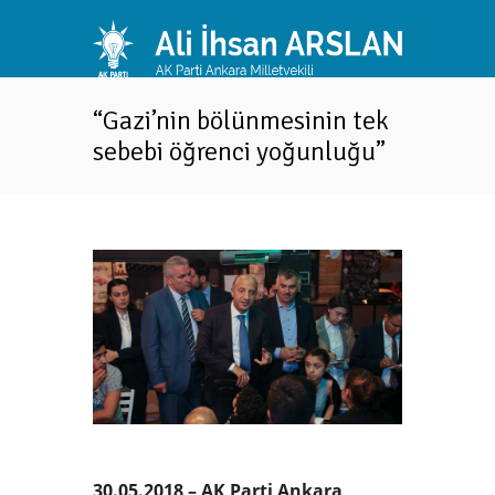
“Gazi’nin bölünmesinin tek
sebebi öğrenci yoğunluğu”
Ne
“M
30.05.2018 – AK Parti Ankara