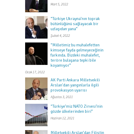
Mart 5, 2022
“Türkiye Ukrayna’nın toprak
bütünlüğünü sağlayacak bir
uzlaşıdan yana”
Şubat 4, 2022
“Milletimiz bu muhalefetten
kimseye fayda gelmeyeceğinin
farkında. Bizdeki muhalefet,
teröre bulaşana tepki bile
koyamıyor”
Ocak 17, 2022
AK Parti Ankara Milletvekili
Arslan'dan yangınlarla ilgili
provokasyon uyarısı
Ağustos 3, 2021
“Türkiye’miz NATO Zirvesi’nin
gözde ülkelerinden biri”
Haziran 12, 2021
Milletvekili Arslan’dan Filistin