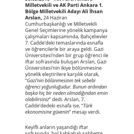
Milletvekili ve AK Parti Ankara 1.
Bölge Milletvekili Adayı Ali İhsan
Arslan,
24 Haziran
Cumhurbaşkanlığı ve Milletvekili
Genel Seçimlerine yönelik kampanya
çalışmaları kapsamında, Bahçelievler
7. Cadde’deki temaslarında esnafla
ve öğrencilerle bir araya geldi. Gazi
Üniversitesi’nden bir grup öğrenci ile
iftar sofrasında buluşan Arslan, Gazi
Üniversitesi’nin ikiye bölünmesine
yönelik eleştirilere karşılık olarak,
“
Gazi’nin bölünmesinin tek sebebi
öğrenci yoğunluğudur. Bunun ardından
başka hiç bir neden olmadığından emin
olabilirsiniz
” dedi. Arslan, 7.
Cadde’dedeki esnafa ise, “
Türk
ekonomisine güvenin
” mesajı verdi.
Keyifli anların yaşandığı iftar
sofrasında, bol kahkahalı sohbette