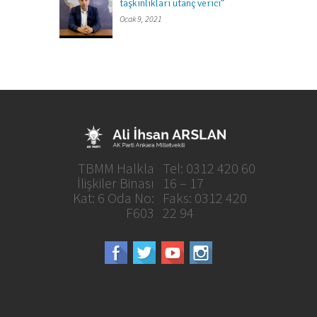
taşkınlıkları utanç verici”
Ocak 9, 2021
TBMM Halkla
Tel: 0312 420 60
İlişkiler Binası
16 – 17
Kat: 6 Oda No:
Faks: 0312 420
F603
22 94