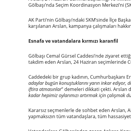
Gölbaşı’nda Seçim Koordinasyon Merkezi’ni (SKM
AK Parti’nin Gölbaşı’ndaki SKM’sinde İlçe Başk
karşılanan Arslan, kampanya çalışmaları hakkında 
Esnafa ve vatandalara kırmızı karanfil
Gölbaşı Cemal Gürsel Caddesi’nde ziyaret ettiği
takdim eden Arslan, 24 Haziran seçimlerinde C
Caddedeki bir grup kadının, Cumhurbaşkanı Erdo
adaylar bugün konuştuklarını yarın inkar ediyor,
iftira atmasınlar
” demeleri dikkati çekti. Arslan 
kadar hepimiz oylarımızı artırmak için çalışmak 
Kararsız seçmenlerle de sohbet eden Arslan, AK P
yapmaksızın tüm vatandaşlara, tüm hassasiyetle