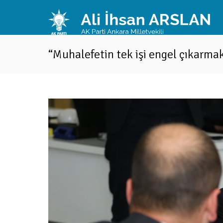
“Muhalefetin tek işi engel çıkarma
n tek...