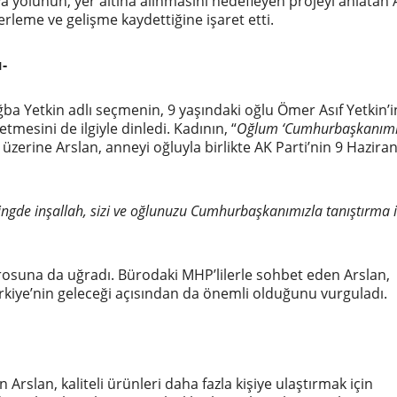
yolunun, yer altına alınmasını hedefleyen projeyi anlatan 
rleme ve gelişme kaydettiğine işaret etti.
-
ba Yetkin adlı seçmenin, 9 yaşındaki oğlu Ömer Asıf Yetkin’i
esini de ilgiyle dinledi. Kadının, “
Oğlum ‘Cumhurbaşkanımı
üzerine Arslan, anneyi oğluyla birlikte AK Parti’nin 9 Hazira
ingde inşallah, sizi ve oğlunuzu Cumhurbaşkanımızla tanıştırma
rosuna da uğradı. Bürodaki MHP’lilerle sohbet eden Arslan,
rkiye’nin geleceği açısından da önemli olduğunu vurguladı.
rslan, kaliteli ürünleri daha fazla kişiye ulaştırmak için