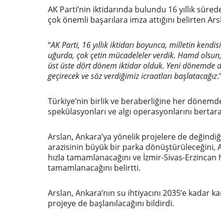
AK Parti’nin iktidarında bulundu 16 yıllık süred
çok önemli başarılara imza attığını belirten Ars
“
AK Parti, 16 yıllık iktidarı boyunca, milletin kendis
uğurda, çok çetin mücadeleler verdik. Hamd olsun, A
üst üste dört dönem iktidar olduk. Yeni dönemde d
ge
çirecek ve söz verdiğimiz icraatları başlatacağız
.
Türkiye’nin birlik ve beraberliğine her dönemd
spekülasyonları ve algı operasyonlarını bertara
Arslan, Ankara’ya yönelik projelere de değin
arazisinin büyük bir parka dönüştürüleceğini, 
hızla tamamlanacağını ve İzmir-Sivas-Erzincan
tamamlanacağını belirtti.
Arslan, Ankara’nın su ihtiyacını 2035’e kadar 
projeye de başlanılacağını bildirdi.