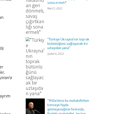
sona ermeli”
Mart 5, 2022
an
“Türkiye Ukrayna’nın toprak
bütünlüğünü sağlayacak bir
uzlaşıdan yana”
il
Şubat 4, 2022
er
er,
ziran’a
 ayrım
“Milletimiz bu muhalefetten
kimseye fayda
gelmeyeceğinin farkında.
Bizdeki muhalefet, teröre