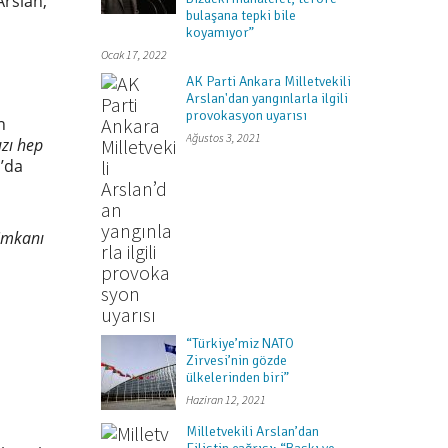
Arslan,
bulaşana tepki bile
koyamıyor”
Ocak 17, 2022
AK Parti Ankara Milletvekili
Arslan'dan yangınlarla ilgili
provokasyon uyarısı
n
Ağustos 3, 2021
zı hep
n’da
 imkanı
“Türkiye’miz NATO
Zirvesi’nin gözde
ülkelerinden biri”
Haziran 12, 2021
Milletvekili Arslan’dan