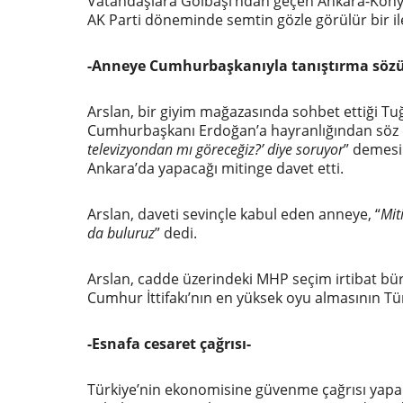
Vatandaşlara Gölbaşı’ndan geçen Ankara-Konya 
AK Parti döneminde semtin gözle görülür bir ile
-Anneye Cumhurbaşkanıyla tanıştırma sözü
Arslan, bir giyim mağazasında sohbet ettiği Tuğ
Cumhurbaşkanı Erdoğan’a hayranlığından söz etm
televizyondan mı göreceğ
iz?’ diye soruyor
” demesi 
Ankara’da yapacağı mitinge davet etti.
Arslan, daveti sevinçle kabul eden anneye, “
Mit
da buluruz
” dedi.
Arslan, cadde üzerindeki MHP seçim irtibat bü
Cumhur İttifakı’nın en yüksek oyu almasının Tü
-Esnafa cesaret çağrısı-
Türkiye’nin ekonomisine güvenme çağrısı yapan A