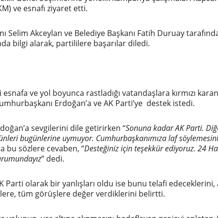
) ve esnafı ziyaret etti.
anı Selim Akceylan ve Belediye Başkanı Fatih Duruay tarafınd
bilgi alarak, partililere başarılar diledi.
 esnafa ve yol boyunca rastladığı vatandaşlara kırmızı karanf
umhurbaşkanı Erdoğan’a ve AK Parti’ye destek istedi.
ğan’a sevgilerini dile getirirken “
Sonuna kadar AK Parti. Diğ
 dünleri bugünlerine uymuyor. Cumhurbaşkanımı
za laf söylemesinl
da bu sözlere cevaben, “
Desteğiniz için teşekkür ediyoruz. 24 Ha
durumundayız
” dedi.
arti olarak bir yanlışları oldu ise bunu telafi edeceklerini,
re, tüm görüşlere değer verdiklerini belirtti.