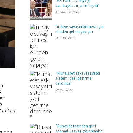
“AK Parti, Türkiye’yi
bambaşka bir yere taşıdı”
Ağustos 14, 2022
Türkiye savaşın bitmesi için
elinden geleni yapıyor
Mart 10, 2022
“Muhalefet eski vesayetçi
sistemi geri getirme
derdinde”
an,
Mart 6, 2022
K
anı
a
arti’nin
“Rusya hatasından geri
dönmeli, savaş çığırtkanlığı
mında,