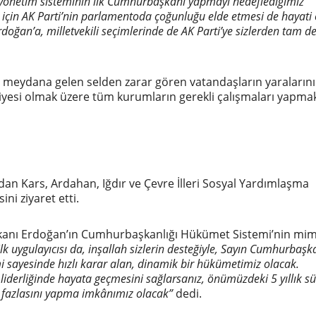
i yönetim sisteminin ilk Cumhurbaşkanı yapmayı hedeflediğimiz
için AK Parti’nin parlamentoda çoğunluğu elde etmesi de hayat
doğan’a, milletvekili se
çimlerinde de AK Parti’ye sizlerden tam d
e meydana gelen selden zarar gören vatandaşların yaraların
diyesi olmak üzere tüm kurumların gerekli çalışmaları yapma
ından Kars, Ardahan, Iğdır ve Çevre İlleri Sosyal Yardımlaşma
i ziyaret etti.
anı Erdoğan’ın Cumhurbaşkanlığı Hükümet Sistemi’nin mim
lk uygulayıcısı da, inşallah sizlerin desteğiyle, Sayın Cumhurbaş
 sayesinde hızlı karar alan, dinamik bir hükümetimiz olacak.
iderliğinde hayata geçmesini sağlarsanız, önümüzdeki 5 yıllık sü
 fazlasını yapma imkânımız olacak”
dedi.