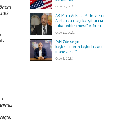
i önem
Ocak 26, 2021
estek
AK Parti Ankara Milletvekili
Arslan'dan "aşı karşıtlarına
itibar edilmemesi" çağrısı
Ocak 15, 2021
ın
kta
“ABD’de seçimi
kaybedenlerin taşkınlıkları
utanç verici”
Ocak 9, 2021
arı
kanımız
reçte,