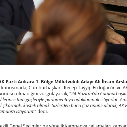
AK Parti Ankara 1. Bölge Milletvekili Adayı Ali İhsan Arsl
ğı konuşmada, Cumhurbaşkanı Recep Tayyip Erdoğan’ın ve A
z konusu olmadığını vurgulayarak, “
24 Haziran’da Cumhurbaşk
dilerince tüm güçleriyle parlamentoya odaklanmak istiyorlar. Am
gel çıkarmak, köstek olmak. Sizlerden bunu göz önüne alarak, AK P
amanızı istiyorum
” dedi.
vekili Genel Seçimlerine yönelik kampanya çalışmaları kapsa