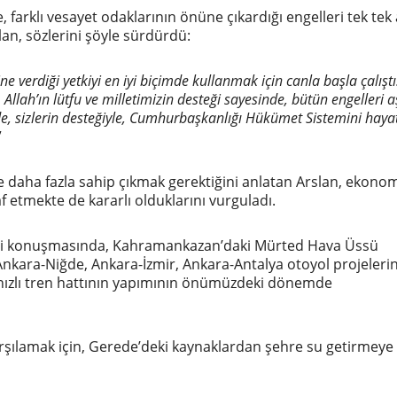
e, farklı vesayet odaklarının önüne çıkardığı engelleri tek tek
lan, sözlerini şöyle sürdürdü:
ine verdiği yetkiyi en iyi biçimde kullanmak için canla başla çalıştı
llah’ın lütfu ve milletimizin desteği sayesinde, bütün engelleri a
e, sizlerin desteğiyle, Cumhurbaşkanlığı Hükümet Sistemini haya
”
e daha fazla sahip çıkmak gerektiğini anlatan Arslan, ekono
f etmekte de kararlı olduklarını vurguladı.
diği konuşmasında, Kahramankazan’daki Mürted Hava Üssü
Ankara-Niğde, Ankara-İzmir, Ankara-Antalya otoyol projeleri
 hızlı tren hattının yapımının önümüzdeki dönemde
karşılamak için, Gerede’deki kaynaklardan şehre su getirmey