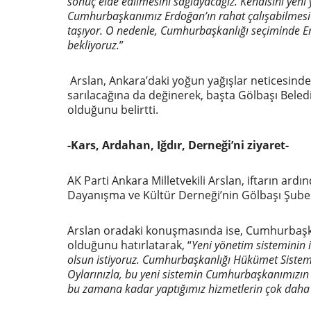
sonuç elde edilmesini sağlayacağız. Kendisini yen
Cumhurbaşkanımız Erdoğan’ın rahat çalışabilmesi 
taşıyor. O nedenle, Cumhurbaşkanlığı se
çiminde Er
bekliyoruz.
”
Arslan, Ankara’daki yoğun yağışlar neticesind
sarılacağına da değinerek, başta Gölbaşı Bele
olduğunu belirtti.
-Kars, Ardahan, Iğdır, Derneği’ni ziyaret-
AK Parti Ankara Milletvekili Arslan, iftarın ard
Dayanışma ve Kültür Derneği’nin Gölbaşı Şubesin
Arslan oradaki konuşmasında ise, Cumhurbaşk
olduğunu hatırlatarak, “
Yeni yönetim sisteminin i
olsun istiyoruz. Cumhurbaşkanlığı Hükümet Sistemi
Oylarınızla, bu yeni sistemin Cumhurbaşkanımızın l
bu zamana kadar yaptığımız hizmetlerin çok daha