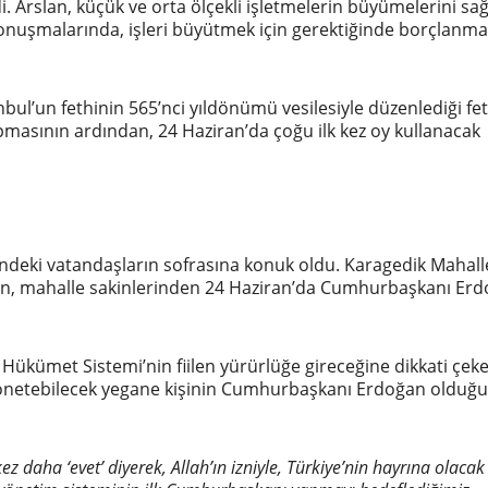
 Arslan, küçük ve orta ölçekli işletmelerin büyümelerini sa
ı konuşmalarında, işleri büyütmek için gerektiğinde borçlanm
anbul’un fethinin 565’nci yıldönümü vesilesiyle düzenlediği fet
apmasının ardından, 24 Haziran’da çoğu ilk kez oy kullanacak
i’ndeki vatandaşların sofrasına konuk oldu. Karagedik Mahall
lan, mahalle sakinlerinden 24 Haziran’da Cumhurbaşkanı Erd
 Hükümet Sistemi’nin fiilen yürürlüğe gireceğine dikkati çek
 yönetebilecek yegane kişinin Cumhurbaşkanı Erdoğan olduğ
ez daha ‘
evet’ diyerek, Allah’ın izniyle, Türkiye’nin hayrına olacak