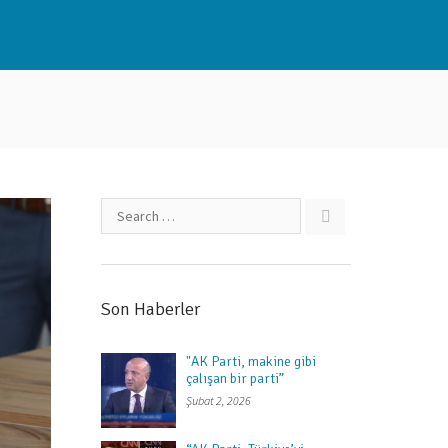
Son Haberler
"AK Parti, makine gibi
çalışan bir parti”
Şubat 2, 2026
Next item
“Yeni sistem...