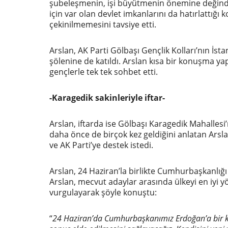
şubeleşmenin, işi büyütmenin önemine değindi.
için var olan devlet imkanlarını da hatırlattığ
çekinilmemesini tavsiye etti.
Arslan, AK Parti Gölbaşı Gençlik Kolları’nın İst
şölenine de katıldı. Arslan kısa bir konuşma y
gençlerle tek tek sohbet etti.
-Karagedik sakinleriyle iftar-
Arslan, iftarda ise Gölbaşı Karagedik Mahalles
daha önce de birçok kez geldiğini anlatan Ars
ve AK Parti’ye destek istedi.
Arslan, 24 Haziran’la birlikte Cumhurbaşkanlığı
Arslan, mecvut adaylar arasında ülkeyi en iyi
vurgulayarak şöyle konuştu:
“
24 Haziran’da Cumhurbaşkanımız Erdoğan’a bir k