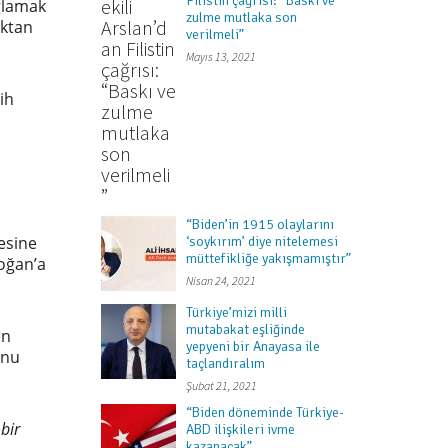
Filistin çağrısı: “Baskı ve
ğlamak
zulme mutlaka son
aktan
verilmeli”
Mayıs 13, 2021
ih
“Biden’in 1915 olaylarını
esine
‘soykırım’ diye nitelemesi
müttefikliğe yakışmamıştır”
oğan’a
Nisan 24, 2021
Türkiye’mizi milli
mutabakat eşliğinde
en
yepyeni bir Anayasa ile
unu
taçlandıralım
Şubat 21, 2021
“Biden döneminde Türkiye-
 bir
ABD ilişkileri ivme
kazanacak”