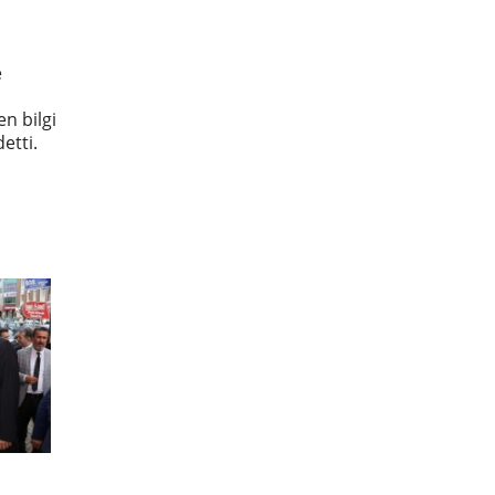
e
n bilgi
etti.