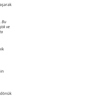
 aşarak
. Bu
ştık ve
ta
mik
nin
e dönük