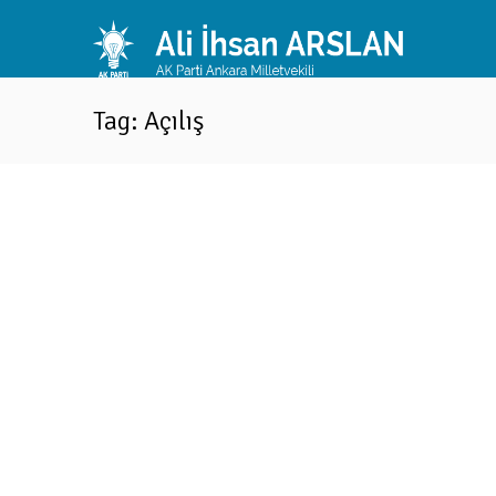
Tag: Açılış
“Seçim irtibat büromuz hayırlı uğurlu