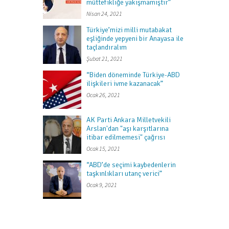
müttefikliğe yakışmamıştır”
Nisan 24, 2021
Türkiye’mizi milli mutabakat
eşliğinde yepyeni bir Anayasa ile
taçlandıralım
Şubat 21, 2021
“Biden döneminde Türkiye-ABD
ilişkileri ivme kazanacak”
Ocak 26, 2021
AK Parti Ankara Milletvekili
Arslan'dan "aşı karşıtlarına
itibar edilmemesi" çağrısı
Ocak 15, 2021
“ABD’de seçimi kaybedenlerin
taşkınlıkları utanç verici”
Ocak 9, 2021