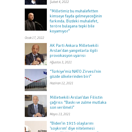
Şubat 4, 2022
“Milletimiz bu muhalefetten
kimseye fayda gelmeyeceğinin
farkında. Bizdeki muhalefet,
teröre bulaşana tepki bile
koyamıyor”
Ocak 17, 2022
AK Parti Ankara Milletvekili
Arslan'dan yangınlarla ilgili
provokasyon uyarısı
Ağustos 3, 2021
“Türkiye’miz NATO Zirvesi’nin
gözde ülkelerinden biri”
Haziran 12, 2021
Milletvekili Arslan’dan Filistin
çağrısı: “Baskı ve zulme mutlaka
son verilmeli”
Mayıs 13, 2021
“Biden’in 1915 olaylarını
‘soykırım’ diye nitelemesi