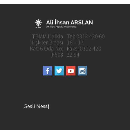
TBMM Halkla
Tel: 0312 420 60
İlişkiler Binası
16 – 17
Kat: 6 Oda No:
Faks: 0312 420
F603
22 94
Sesli Mesaj