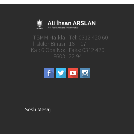
TBMM Halkla
Tel: 0312 420 60
İlişkiler Binası
16 – 17
Kat: 6 Oda No:
Faks: 0312 420
F603
22 94
Sesli Mesaj