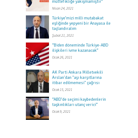
müttefikliğe yakışmamıştır”
Nisan 24, 2021
Türkiye’mizi milli mutabakat
eşliğinde yepyeni bir Anayasa ile
taçlandıralım
Şubat 21, 2021
“Biden döneminde Türkiye-ABD
ilişkileri ivme kazanacak”
Ocak 26, 2021
AK Parti Ankara Milletvekili
Arslan'dan "aşı karşıtlarına
itibar edilmemesi" çağrısı
Ocak 15, 2021
“ABD’de seçimi kaybedenlerin
taşkınlıkları utanç verici”
Ocak 9, 2021