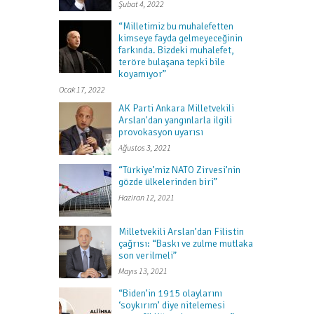
Şubat 4, 2022
“Milletimiz bu muhalefetten
kimseye fayda gelmeyeceğinin
farkında. Bizdeki muhalefet,
teröre bulaşana tepki bile
koyamıyor”
Ocak 17, 2022
AK Parti Ankara Milletvekili
Arslan'dan yangınlarla ilgili
provokasyon uyarısı
Ağustos 3, 2021
“Türkiye’miz NATO Zirvesi’nin
gözde ülkelerinden biri”
Haziran 12, 2021
Milletvekili Arslan’dan Filistin
çağrısı: “Baskı ve zulme mutlaka
son verilmeli”
Mayıs 13, 2021
“Biden’in 1915 olaylarını
‘soykırım’ diye nitelemesi