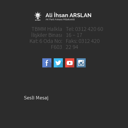
TBMM Halkla
Tel: 0312 420 60
İlişkiler Binası
16 – 17
Kat: 6 Oda No:
Faks: 0312 420
F603
22 94
Sesli Mesaj