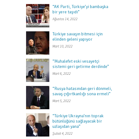
“AK Parti, Türkiye’yi bambaşka
bir yere taşıdı”
Ağustos 14, 2022
Türkiye savaşın bitmesi için
elinden geleni yapıyor
Mart 10, 2022
“Muhalefet eski vesayetçi
sistemi geri getirme derdinde”
Mart 6, 2022
“Rusya hatasından geri dönmeli,
savaş çığırtkanlığı sona ermeli”
Mart 5, 2022
“Türkiye Ukrayna’nın toprak
bütünlüğünü sağlayacak bir
uzlaşıdan yana”
Şubat 4, 2022