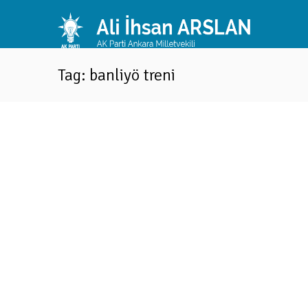
Tag: banliyö treni
“Mamak’la istikrara yürüyoruz”