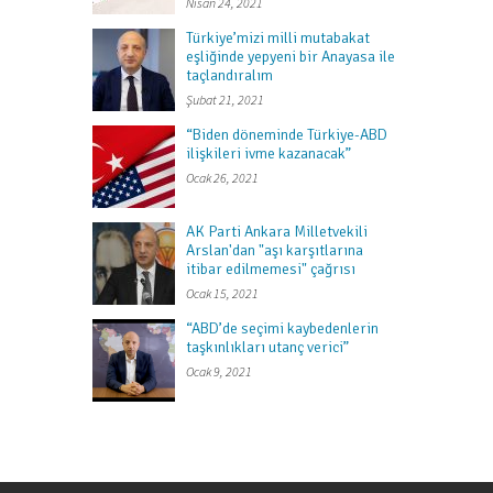
Nisan 24, 2021
Türkiye’mizi milli mutabakat
eşliğinde yepyeni bir Anayasa ile
taçlandıralım
Şubat 21, 2021
“Biden döneminde Türkiye-ABD
ilişkileri ivme kazanacak”
Ocak 26, 2021
AK Parti Ankara Milletvekili
Arslan'dan "aşı karşıtlarına
itibar edilmemesi" çağrısı
Ocak 15, 2021
“ABD’de seçimi kaybedenlerin
taşkınlıkları utanç verici”
Ocak 9, 2021