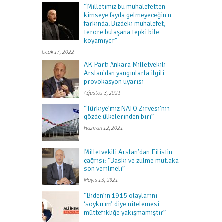
“Milletimiz bu muhalefetten
kimseye fayda gelmeyeceğinin
farkında. Bizdeki muhalefet,
teröre bulaşana tepki bile
koyamıyor”
Ocak 17, 2022
AK Parti Ankara Milletvekili
Arslan'dan yangınlarla ilgili
provokasyon uyarısı
Ağustos 3, 2021
“Türkiye’miz NATO Zirvesi’nin
gözde ülkelerinden biri”
Haziran 12, 2021
Milletvekili Arslan’dan Filistin
çağrısı: “Baskı ve zulme mutlaka
son verilmeli”
Mayıs 13, 2021
“Biden’in 1915 olaylarını
‘soykırım’ diye nitelemesi
müttefikliğe yakışmamıştır”