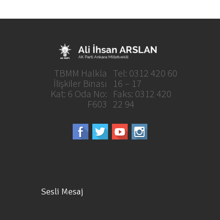
TBMM Halkla
Tel: 0312 420 60
İlişkiler Binası
16 – 17
Kat: 6 Oda No:
Faks: 0312 420
F603
22 94
Sesli Mesaj