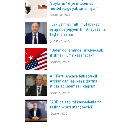
‘soykırım’ diye nitelemesi
müttefikliğe yakışmamıştır”
Nisan 24, 2021
Türkiye’mizi milli mutabakat
eşliğinde yepyeni bir Anayasa ile
taçlandıralım
Şubat 21, 2021
“Biden döneminde Türkiye-ABD
ilişkileri ivme kazanacak”
Ocak 26, 2021
AK Parti Ankara Milletvekili
Arslan'dan "aşı karşıtlarına
itibar edilmemesi" çağrısı
Ocak 15, 2021
“ABD’de seçimi kaybedenlerin
taşkınlıkları utanç verici”
Ocak 9, 2021