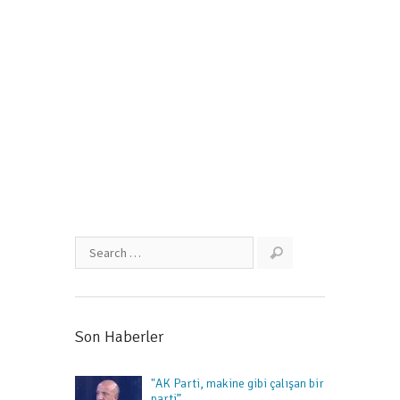
“İdeolojik yaklaşımları bir kenara
bırakalım”
Mart 19, 2017
Son Haberler
"AK Parti, makine gibi çalışan bir
parti”