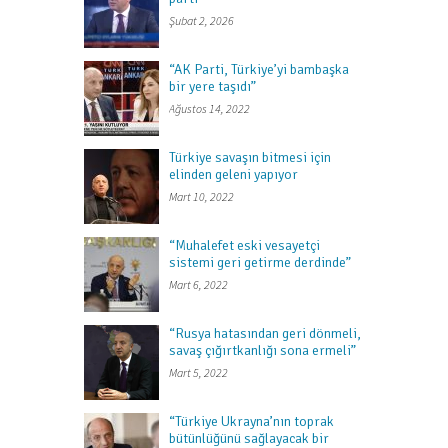
Şubat 2, 2026
“AK Parti, Türkiye’yi bambaşka
bir yere taşıdı”
Ağustos 14, 2022
Türkiye savaşın bitmesi için
elinden geleni yapıyor
Mart 10, 2022
“Muhalefet eski vesayetçi
sistemi geri getirme derdinde”
Mart 6, 2022
“Rusya hatasından geri dönmeli,
savaş çığırtkanlığı sona ermeli”
Mart 5, 2022
“Türkiye Ukrayna’nın toprak
bütünlüğünü sağlayacak bir