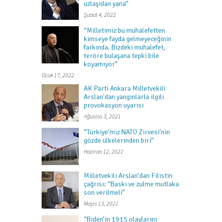
uzlaşıdan yana”
Şubat 4, 2022
“Milletimiz bu muhalefetten
kimseye fayda gelmeyeceğinin
farkında. Bizdeki muhalefet,
teröre bulaşana tepki bile
koyamıyor”
Ocak 17, 2022
AK Parti Ankara Milletvekili
Arslan'dan yangınlarla ilgili
provokasyon uyarısı
Ağustos 3, 2021
“Türkiye’miz NATO Zirvesi’nin
gözde ülkelerinden biri”
Haziran 12, 2021
Milletvekili Arslan’dan Filistin
çağrısı: “Baskı ve zulme mutlaka
son verilmeli”
Mayıs 13, 2021
“Biden’in 1915 olaylarını