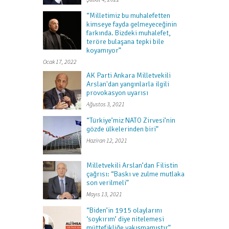
“Milletimiz bu muhalefetten
kimseye fayda gelmeyeceğinin
farkında. Bizdeki muhalefet,
teröre bulaşana tepki bile
koyamıyor”
Ocak 17, 2022
AK Parti Ankara Milletvekili
Arslan'dan yangınlarla ilgili
provokasyon uyarısı
Ağustos 3, 2021
“Türkiye’miz NATO Zirvesi’nin
gözde ülkelerinden biri”
Haziran 12, 2021
Milletvekili Arslan’dan Filistin
çağrısı: “Baskı ve zulme mutlaka
son verilmeli”
Mayıs 13, 2021
“Biden’in 1915 olaylarını
‘soykırım’ diye nitelemesi
müttefikliğe yakışmamıştır”