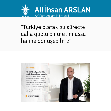
“Türkiye olarak bu süreçte
daha güçlü bir üretim üssü
haline dönüşebiliriz”
Nex
..
"Çocu