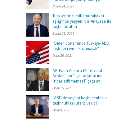
Nisan 24, 2021
Türkiye’mizi milli mutabakat
eşliğinde yepyeni bir Anayasa ile
taçlandıralım
Şubat 21, 2021
“Biden döneminde Türkiye-ABD
ilişkileri ivme kazanacak”
Ocak 26, 2021
AK Parti Ankara Milletvekili
Arslan'dan "aşı karşıtlarına
itibar edilmemesi" çağrısı
Ocak 15, 2021
“ABD’de seçimi kaybedenlerin
taşkınlıkları utanç verici”
Ocak 9, 2021