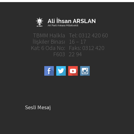
TBMM Halkla
Tel: 0312 420 60
İlişkiler Binası
16 – 17
Kat: 6 Oda No:
Faks: 0312 420
F603
22 94
Sesli Mesaj