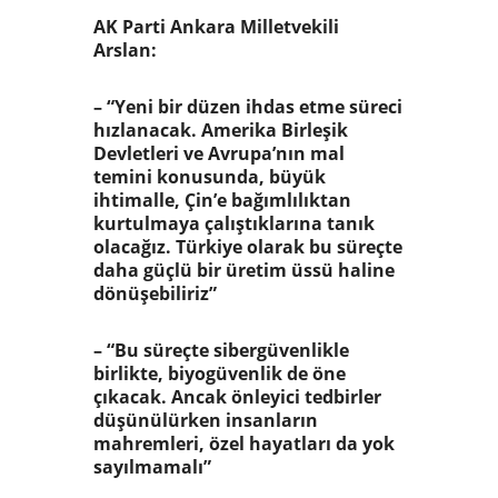
AK Parti Ankara Milletvekili
Arslan:
– “Yeni bir düzen ihdas etme süreci
hızlanacak. Amerika Birleşik
Devletleri ve Avrupa’nın mal
temini konusunda, büyük
ihtimalle, Çin’e bağımlılıktan
kurtulmaya çalıştıklarına tanık
olacağız. Türkiye olarak bu süreçte
daha güçlü bir üretim üssü haline
dönüşebiliriz”
– “Bu süreçte sibergüvenlikle
birlikte, biyogüvenlik de öne
çıkacak. Ancak önleyici tedbirler
düşünülürken insanların
mahremleri, özel hayatları da yok
sayılmamalı”