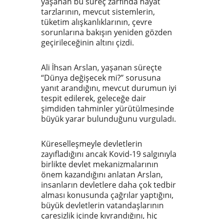
yaşanan bu süreç zarfında hayat
tarzlarının, mevcut sistemlerin,
tüketim alışkanlıklarının, çevre
sorunlarına bakışın yeniden gözden
geçirileceğinin altını çizdi.
Ali İhsan Arslan, yaşanan süreçte
“Dünya değişecek mi?” sorusuna
yanıt arandığını, mevcut durumun iyi
tespit edilerek, geleceğe dair
şimdiden tahminler yürütülmesinde
büyük yarar bulunduğunu vurguladı.
Küreselleşmeyle devletlerin
zayıfladığını ancak Kovid-19 salgınıyla
birlikte devlet mekanizmalarının
önem kazandığını anlatan Arslan,
insanların devletlere daha çok tedbir
alması konusunda çağrılar yaptığını,
büyük devletlerin vatandaşlarının
çaresizlik içinde kıvrandığını, hiç