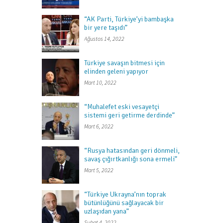
“AK Parti, Türkiye’yi bambaşka
bir yere taşıdı”
Ağustos 14, 2022
Türkiye savaşın bitmesi için
elinden geleni yapıyor
Mart 10, 2022
“Muhalefet eski vesayetçi
sistemi geri getirme derdinde”
Mart 6, 2022
“Rusya hatasından geri dönmeli,
savaş çığırtkanlığı sona ermeli”
Mart 5, 2022
“Türkiye Ukrayna’nın toprak
bütünlüğünü sağlayacak bir
uzlaşıdan yana”
Şubat 4, 2022