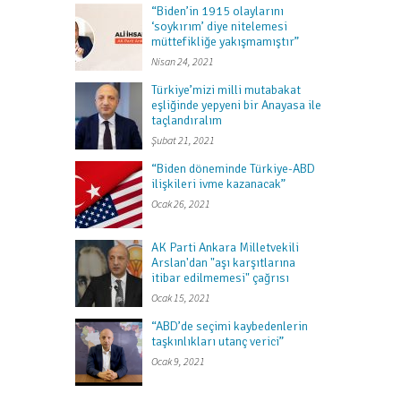
“Biden’in 1915 olaylarını
‘soykırım’ diye nitelemesi
müttefikliğe yakışmamıştır”
Nisan 24, 2021
Türkiye’mizi milli mutabakat
eşliğinde yepyeni bir Anayasa ile
taçlandıralım
Şubat 21, 2021
“Biden döneminde Türkiye-ABD
ilişkileri ivme kazanacak”
Ocak 26, 2021
AK Parti Ankara Milletvekili
Arslan'dan "aşı karşıtlarına
itibar edilmemesi" çağrısı
Ocak 15, 2021
“ABD’de seçimi kaybedenlerin
taşkınlıkları utanç verici”
Ocak 9, 2021