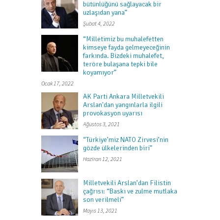
bütünlüğünü sağlayacak bir
uzlaşıdan yana”
Şubat 4, 2022
“Milletimiz bu muhalefetten
kimseye fayda gelmeyeceğinin
farkında. Bizdeki muhalefet,
teröre bulaşana tepki bile
koyamıyor”
Ocak 17, 2022
AK Parti Ankara Milletvekili
Arslan'dan yangınlarla ilgili
provokasyon uyarısı
Ağustos 3, 2021
“Türkiye’miz NATO Zirvesi’nin
gözde ülkelerinden biri”
Haziran 12, 2021
Milletvekili Arslan’dan Filistin
çağrısı: “Baskı ve zulme mutlaka
son verilmeli”
Mayıs 13, 2021