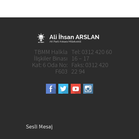
TBMM Halkla
Tel: 0312 420 60
İlişkiler Binası
16 – 17
Kat: 6 Oda No:
Faks: 0312 420
F603
22 94
Sesli Mesaj