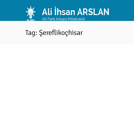
Tag: Şereflikoçhisar
“Muhalefet terörle mücadeleye bile