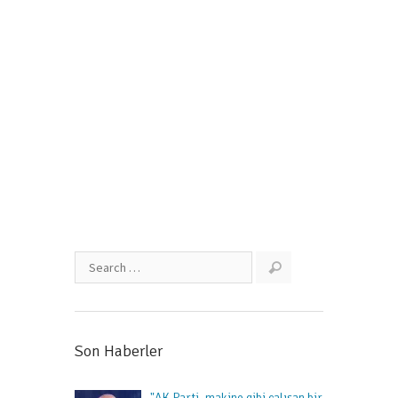
Arslan ile Akdoğan Şereflikoçhisar ve
Evren’de halkla buluştu
Ekim 22, 2015
Son Haberler
"AK Parti, makine gibi çalışan bir