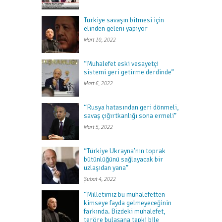
Türkiye savaşın bitmesi için
elinden geleni yapıyor
Mart 10, 2022
“Muhalefet eski vesayetçi
sistemi geri getirme derdinde”
Mart 6, 2022
“Rusya hatasından geri dönmeli,
savaş çığırtkanlığı sona ermeli”
Mart 5, 2022
“Türkiye Ukrayna’nın toprak
bütünlüğünü sağlayacak bir
uzlaşıdan yana”
Şubat 4, 2022
“Milletimiz bu muhalefetten
kimseye fayda gelmeyeceğinin
farkında. Bizdeki muhalefet,
teröre bulaşana tepki bile