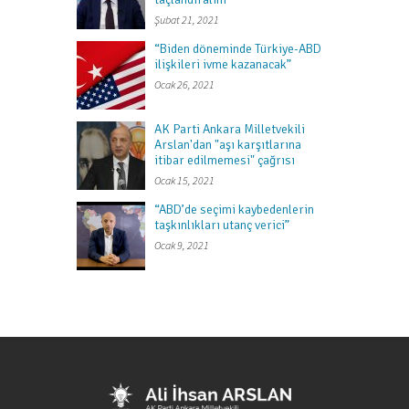
Şubat 21, 2021
“Biden döneminde Türkiye-ABD
ilişkileri ivme kazanacak”
Ocak 26, 2021
AK Parti Ankara Milletvekili
Arslan'dan "aşı karşıtlarına
itibar edilmemesi" çağrısı
Ocak 15, 2021
“ABD’de seçimi kaybedenlerin
taşkınlıkları utanç verici”
Ocak 9, 2021