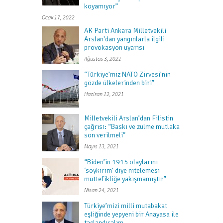
koyamıyor”
Ocak 17, 2022
AK Parti Ankara Milletvekili
Arslan'dan yangınlarla ilgili
provokasyon uyarısı
Ağustos 3, 2021
“Türkiye’miz NATO Zirvesi’nin
gözde ülkelerinden biri”
Haziran 12, 2021
Milletvekili Arslan’dan Filistin
çağrısı: “Baskı ve zulme mutlaka
son verilmeli”
Mayıs 13, 2021
“Biden’in 1915 olaylarını
‘soykırım’ diye nitelemesi
müttefikliğe yakışmamıştır”
Nisan 24, 2021
Türkiye’mizi milli mutabakat
eşliğinde yepyeni bir Anayasa ile
taçlandıralım