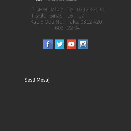
TBMM Halkla
Tel: 0312 420 60
İlişkiler Binası
16 – 17
Kat: 6 Oda No:
Faks: 0312 420
F603
22 94
Sesli Mesaj